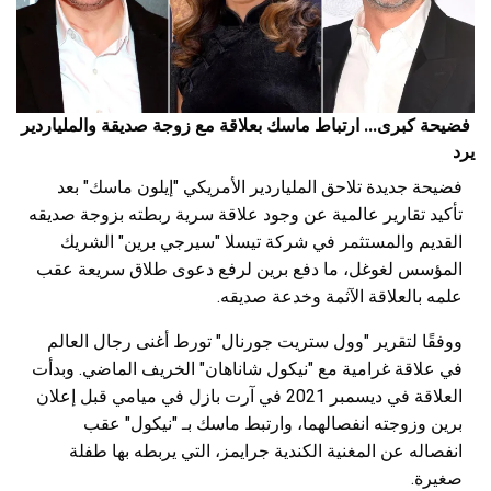
فضيحة كبرى... ارتباط ماسك بعلاقة مع زوجة صديقة والملياردير
يرد
فضيحة جديدة تلاحق الملياردير الأمريكي "إيلون ماسك" بعد
تأكيد تقارير عالمية عن وجود علاقة سرية ربطته بزوجة صديقه
القديم والمستثمر في شركة تيسلا "سيرجي برين" الشريك
المؤسس لغوغل، ما دفع برين لرفع دعوى طلاق سريعة عقب
علمه بالعلاقة الآثمة وخدعة صديقه.
ووفقًا لتقرير "وول ستريت جورنال" تورط أغنى رجال العالم
في علاقة غرامية مع "نيكول شاناهان" الخريف الماضي. وبدأت
العلاقة في ديسمبر 2021 في آرت بازل في ميامي قبل إعلان
برين وزوجته انفصالهما، وارتبط ماسك بـ "نيكول" عقب
انفصاله عن المغنية الكندية جرايمز، التي يربطه بها طفلة
صغيرة.