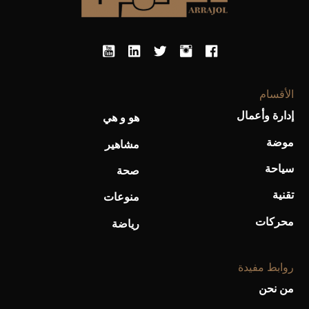
أحذية Mary Jane: ترف وأناقة للرجال
الأقسام
إدارة وأعمال
هو و هي
موضة
مشاهير
سياحة
صحة
تقنية
منوعات
محركات
رياضة
روابط مفيدة
من نحن