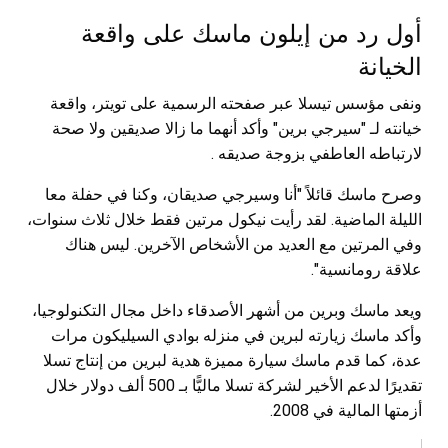
أول رد من إيلون ماسك على واقعة
الخيانة
ونفى مؤسس تيسلا عبر صفحته الرسمية على تويتر، واقعة
خيانته لـ "سيرجي برين" وأكد أنهما ما زالا صديقين ولا صحة
لارتباطه العاطفي بزوجة صديقه .
وصرح ماسك قائلاً "أنا وسيرجي صديقان، وكنا في حفلة معا
الليلة الماضية. لقد رأيت نيكول مرتين فقط خلال ثلاث سنوات،
وفي المرتين مع العديد من الأشخاص الآخرين. ليس هناك
علاقة رومانسية".
ويعد ماسك وبرين من أشهر الأصدقاء داخل مجال التكنولوجيا،
وأكد ماسك زيارته لبرين في منزله بوادي السيليكون مرات
عدة، كما قدم ماسك سيارة مميزة هدية لبرين من إنتاج تسلا
تقديرًا لدعم الأخير لشركة تسلا ماليًّا بـ 500 ألف دولار خلال
أزمتها المالية في 2008.