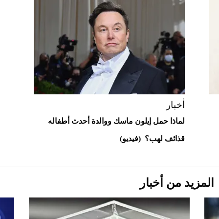
2026-07-25
قبل ليلة النزال.. اكتمال وزن أبطال "The
Comeback" في جدة (فيديو)
2026-07-25
أغلى 10 عطور في العالم للرجال تمنحك فخامة
استثنائية
أخبار
لماذا حمل إيلون ماسك ووالدة أحدث أطفاله
قذائف لهب؟ (فيديو)
المزيد من أخبار
Aston Martin Valiant: على هوى الأبطال