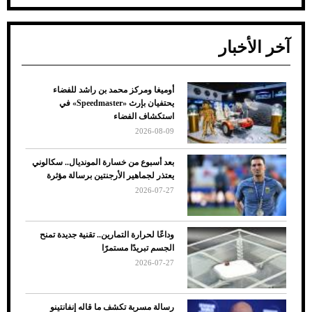
آخر الأخبار
أوميغا ومركز محمد بن راشد للفضاء
ضعف تبريد مكيف السيارة عند الوقوف.. أشهر
يحتفيان بإرث «Speedmaster» في
الأسباب والحلول
استكشاف الفضاء
2026-08-09
بعد أسبوع من خسارة المونديال.. سكالوني
يعتذر لجماهير الأرجنتين برسالة مؤثرة
2026-07-27
وداعًا لحرارة التمارين.. تقنية جديدة تمنح
الجسم تبريدًا مستمرًا
2026-07-27
7 نصائح لاختيار لون البنطلون المناسب للقميص
رسالة مسربة تكشف ما قاله إنفانتينو