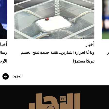
أخبار
أخبا
ر
وداعًا لحرارة التمارين.. تقنية جديدة تمنح الجسم
رسالة
تبريدًا مستمرًا
الأرجن
أفضل تدريج للشعر الطويل لإطلالة جريئة وعصرية
المزيد