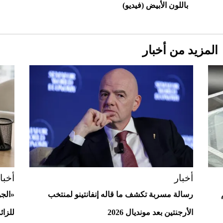
باللون الأبيض (فيديو)
المزيد من أخبار
Aston Martin Valiant: على هوى الأبطال
أخبار
أخبا
رسالة مسربة تكشف ما قاله إنفانتينو لمنتخب
«الج
الأرجنتين بعد مونديال 2026
للزائ