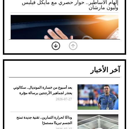
إلهام الأساطير.. حوار حصري مع مايكل فيلبس
وليون مارشان
آخر الأخبار
بعد أسبوع من خسارة المونديال.. سكالوني
ضعف تبريد مكيف السيارة عند الوقوف.. أشهر
يعتذر لجماهير الأرجنتين برسالة مؤثرة
الأسباب والحلول
2026-07-27
وداعًا لحرارة التمارين.. تقنية جديدة تمنح
الجسم تبريدًا مستمرًا
2026-07-27