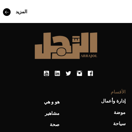
أفضل تدريج للشعر الطويل لإطلالة جريئة وعصرية
المزيد
أحذية Mary Jane: ترف وأناقة للرجال
الأقسام
إدارة وأعمال
هو و هي
موضة
مشاهير
سياحة
صحة