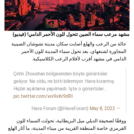
مشهد مرعب سماء الصين تتحول للون الأحمر الدامي! (فيديو)
حالة من الرعب والهلع أصابت سكان مدينة تشوشان الصينية
المجاورة لشنغهاي، بعد تحول سماء المدينة للون الأحمر
الدامي في مشهد أقرب لأفلام الرعب الكلاسيكية.
Çin'in Zhoushan bölgesinden böyle görüntüler
geliyor. Ne oldu, ne bitti bilinmiyor. Hava kızarmış.
Hiçbir açıklama yapılmadı. İşte o görüntüler...
pic.twitter.com/wx9xKr9dRl
May 8, 2022
— Hava Forum (@HavaForum)
ووفقًا لصحيفة الديلي ميل البريطانية، تحولت السماء للون
القرمزي خاصة المنطقة القريبة من ميناء المدينة، ما أثار الهلع