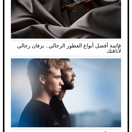
قائمة أفضل أنواع العطور الرجالي.. برفان رجالي
لأناقتك