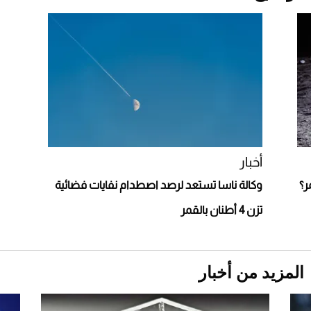
2026-07-25
قبل ليلة النزال.. اكتمال وزن أبطال "The
Comeback" في جدة (فيديو)
2026-07-25
أغلى 10 عطور في العالم للرجال تمنحك فخامة
استثنائية
أخبار
ر؟
وكالة ناسا تستعد لرصد اصطدام نفايات فضائية
تزن 4 أطنان بالقمر
المزيد من أخبار