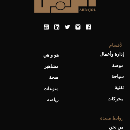
أحذية Mary Jane: ترف وأناقة للرجال
الأقسام
إدارة وأعمال
هو و هي
موضة
مشاهير
سياحة
صحة
تقنية
منوعات
محركات
رياضة
روابط مفيدة
من نحن