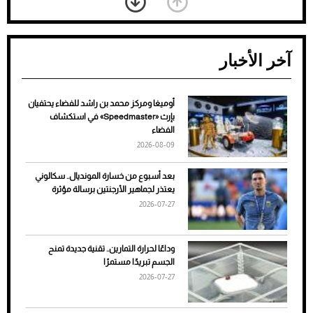
آخر الأخبار
أوميغا ومركز محمد بن راشد للفضاء يحتفيان
ضعف تبريد مكيف السيارة عند الوقوف.. أشهر
بإرث «Speedmaster» في استكشاف
الأسباب والحلول
الفضاء
2026-08-09
بعد أسبوع من خسارة المونديال.. سكالوني
يعتذر لجماهير الأرجنتين برسالة مؤثرة
2026-07-27
وداعًا لحرارة التمارين.. تقنية جديدة تمنح
الجسم تبريدًا مستمرًا
2026-07-27