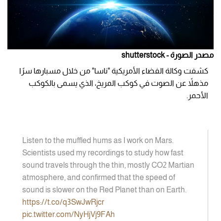
مصدر الصورة - shutterstock
كشفت وكالة الفضاء الأمريكية "ناسا" من خلال مسبارها سرًا
مذهلاً عن الصوت في كوكب المريخ، الذي يسمى بالكوكب
الأحمر.
Listen to the muffled hums as I work on Mars.
Scientists used my recordings to study how fast
sound travels through the thin, mostly CO2 Martian
atmosphere, and confirmed that the speed of
sound is slower on the Red Planet than on Earth.
https://t.co/q3SwJwRjcr
pic.twitter.com/NyHjVj9FAh