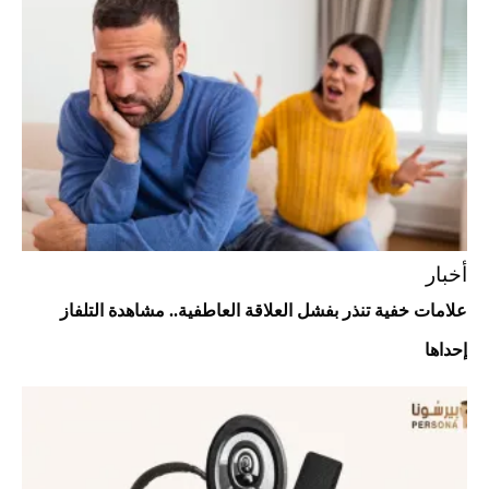
Comeback" في جدة (فيديو)
2026-07-25
"بوجاتي ميسترال" الاستثنائية للبيع في
مزاد مونتيري
2026-07-23
أغلى 10 عطور في العالم للرجال تمنحك فخامة
استثنائية
أخبار
علامات خفية تنذر بفشل العلاقة العاطفية.. مشاهدة التلفاز
إحداها