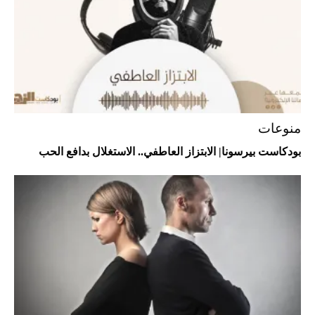
Aston Martin Valiant: على هوى الأبطال
منوعات
بودكاست بيرسونا| الابتزاز العاطفي.. الاستغلال بدافع الحب
أفضل تدريج للشعر الطويل لإطلالة جريئة وعصرية