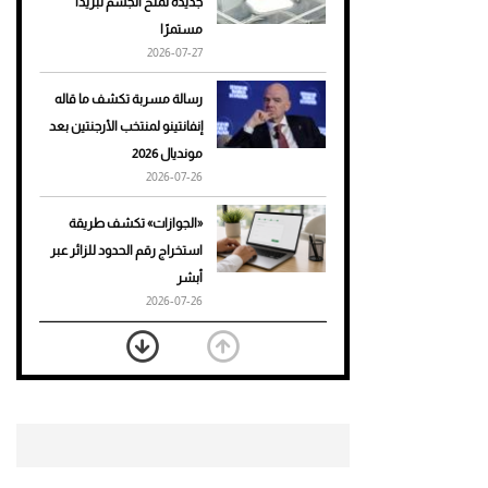
جديدة تمنح الجسم تبريدًا
مستمرًا
أحذية Mary Jane: ترف وأناقة
2026-07-27
للرجال
رسالة مسربة تكشف ما قاله
إنفانتينو لمنتخب الأرجنتين بعد
مونديال 2026
2026-07-26
«الجوازات» تكشف طريقة
استخراج رقم الحدود للزائر عبر
أبشر
2026-07-26
بعد 7 أشهر من تعرضه لحادث
مروع.. جوشوا يفوز على برينغا
بـ"الضربة القاضية" (فيديو)
2026-07-26
موعد صرف حساب المواطن