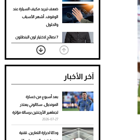
ضعف تبريد مكيف السيارة عند
الوقوف.. أشهر الأسباب
والحلول
7 نصائح لاختيار لون البنطلون
المناسب للقميص الأسود
نرى المستقبل من خلال
تصميماتنا.. كيف حجزت 1886
آخر الأخبار
مكانها في عالم الأزياء؟
أغلى 10 عطور في العالم للرجال
تمنحك فخامة استثنائية
بعد أسبوع من خسارة
المونديال.. سكالوني يعتذر
Aston Martin Valiant: على
لجماهير الأرجنتين برسالة مؤثرة
هوى الأبطال
2026-07-27
أفضل تدريج للشعر الطويل
وداعًا لحرارة التمارين.. تقنية
لإطلالة جريئة وعصرية