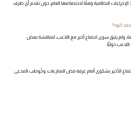
يان أن اللجنة باشرت بتاريخ 9 يناير 2022، اتخاذ الإجراءات النظامية وفقًا لاختصاصها العام، دون تقدم أي طرف
حمد كنو»؟
اف الأزمة، ولم يتبق سوى اجتماع أخير مع اللاعب، لمناقشة بعض
اعب دوليًّا.
اجتماع الأخير بشكوى أمام غرفة فض المنازعات، وخُوطب المدعى