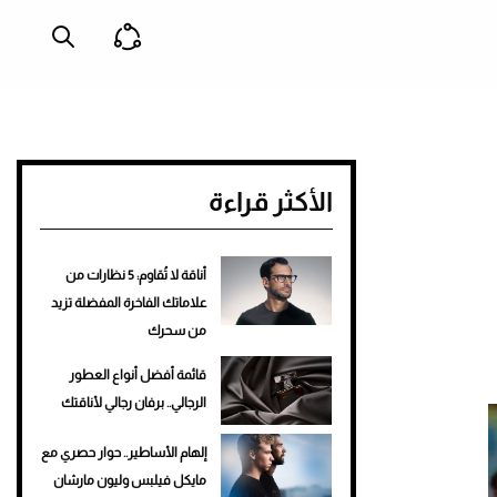
الأكثر قراءة
أناقة لا تُقاوم: 5 نظارات من
علاماتك الفاخرة المفضلة تزيد
من سحرك
قائمة أفضل أنواع العطور
الرجالي.. برفان رجالي لأناقتك
إلهام الأساطير.. حوار حصري مع
مايكل فيلبس وليون مارشان