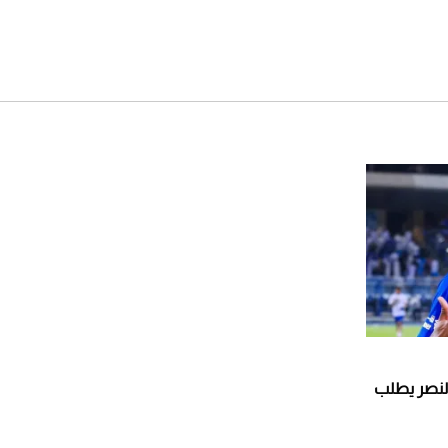
لشهر أغسطس 2026
2026-07-25
أقصر يوم في 2026 يقترب.. ماذا
يحدث في دوران الأرض؟
2026-07-25
قبل ليلة النزال.. اكتمال وزن
أبطال "The Comeback" في
جدة (فيديو)
2026-07-25
"بوجاتي ميسترال" الاستثنائية
للبيع في مزاد مونتيري
2026-07-23
النصر يطلب