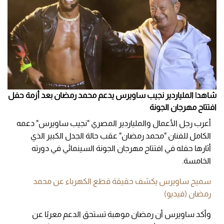
شاهد| الملياردير نجيب ساويرس يدعم محمد رمضان بعد أزمة حفل
افتتاح مهرجان الجونة
أعرب رجل الأعمال والملياردير المصري "نجيب ساويرس" دعمه
الكامل للفنان "محمد رمضان" عقب حالة الجدل الكبير الذي
أثارها حفله في افتتاح مهرجان الجونة السينمائي في دورته
الخامسة.
سميح ساويرس يكشف حقيقة قطع الكهرباء عن محمد
رمضان (فيديو)
وأكد ساويرس أن رمضان موهبة تستحق الدعم معربًا عن