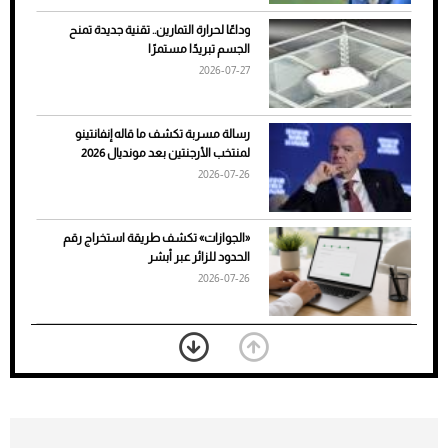
وداعًا لحرارة التمارين.. تقنية جديدة تمنح
الجسم تبريدًا مستمرًا
2026-07-27
رسالة مسربة تكشف ما قاله إنفانتينو
لمنتخب الأرجنتين بعد مونديال 2026
2026-07-26
7 نصائح لاختيار لون البنطلون المناسب للقميص
«الجوازات» تكشف طريقة استخراج رقم
الأسود
الحدود للزائر عبر أبشر
2026-07-26
بعد 7 أشهر من تعرضه لحادث مروع.. جوشوا
يفوز على برينغا بـ"الضربة القاضية" (فيديو)
2026-07-26
موعد صرف حساب المواطن لشهر