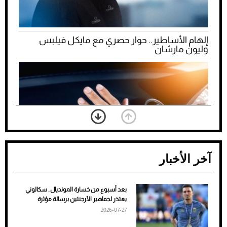
إلهام الأساطير.. حوار حصري مع مايكل فيلبس
وليون مارشان
آخر الأخبار
بعد أسبوع من خسارة المونديال.. سكالوني
ضعف تبريد مكيف السيارة عند الوقوف.. أشهر
يعتذر لجماهير الأرجنتين برسالة مؤثرة
الأسباب والحلول
2026-07-27