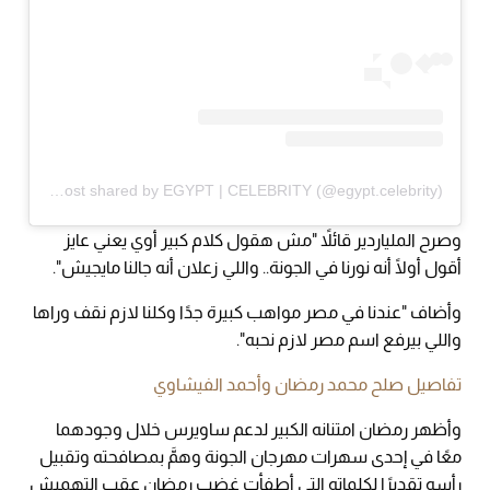
A post shared by EGYPT | CELEBRITY (@egypt.celebrity)
وصرح الملياردير قائلاً "مش هقول كلام كبير أوي يعني عايز
أقول أولًا أنه نورنا في الجونة.. واللي زعلان أنه جالنا مايجيش".
وأضاف "عندنا في مصر مواهب كبيرة جدًا وكلنا لازم نقف وراها
واللي بيرفع اسم مصر لازم نحبه".
تفاصيل صلح محمد رمضان وأحمد الفيشاوي
وأظهر رمضان امتنانه الكبير لدعم ساويرس خلال وجودهما
معًا في إحدى سهرات مهرجان الجونة وهمَّ بمصافحته وتقبيل
رأسه تقديرًا لكلماته التي أطفأت غضب رمضان عقب التهميش