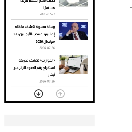
جديدة تمنح الجسم تبريدًا
مستمرًا
أحذية Mary Jane: ترف وأناقة
2026-07-27
للرجال
رسالة مسربة تكشف ما قاله
إنفانتينو لمنتخب الأرجنتين بعد
مونديال 2026
2026-07-26
«الجوازات» تكشف طريقة
استخراج رقم الحدود للزائر عبر
أبشر
2026-07-26
بعد 7 أشهر من تعرضه لحادث
مروع.. جوشوا يفوز على برينغا
بـ"الضربة القاضية" (فيديو)
2026-07-26
موعد صرف حساب المواطن