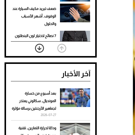
ضعف تبريد مكيف السيارة عند
الوقوف.. أشهر الأسباب
والحلول
7 نصائح لاختيار لون البنطلون
المناسب للقميص الأسود
نرى المستقبل من خلال
تصميماتنا.. كيف حجزت 1886
آخر الأخبار
مكانها في عالم الأزياء؟
أغلى 10 عطور في العالم للرجال
تمنحك فخامة استثنائية
بعد أسبوع من خسارة
المونديال.. سكالوني يعتذر
Aston Martin Valiant: على
لجماهير الأرجنتين برسالة مؤثرة
هوى الأبطال
2026-07-27
أفضل تدريج للشعر الطويل
وداعًا لحرارة التمارين.. تقنية
لإطلالة جريئة وعصرية