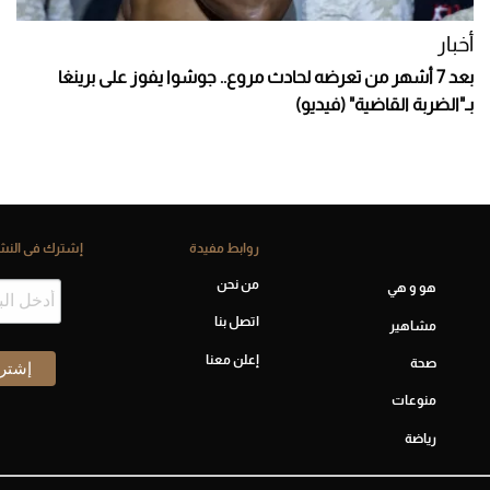
أخبار
بعد 7 أشهر من تعرضه لحادث مروع.. جوشوا يفوز على برينغا
بـ"الضربة القاضية" (فيديو)
روابط مفيدة
إشترك فى النشر
من نحن
هو و هي
اتصل بنا
مشاهير
إعلن معنا
صحة
منوعات
رياضة