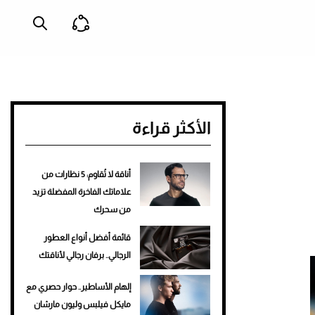
الأكثر قراءة
أناقة لا تُقاوم: 5 نظارات من
علاماتك الفاخرة المفضلة تزيد
من سحرك
قائمة أفضل أنواع العطور
الرجالي.. برفان رجالي لأناقتك
إلهام الأساطير.. حوار حصري مع
مايكل فيلبس وليون مارشان