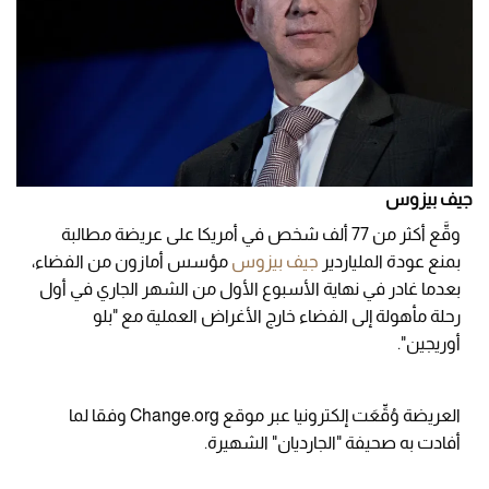
جيف بيزوس
وقَّع أكثر من 77 ألف شخص في أمريكا على عريضة مطالبة
بمنع عودة الملياردير
جيف بيزوس
مؤسس أمازون من الفضاء،
بعدما غادر في نهاية الأسبوع الأول من الشهر الجاري في أول
رحلة مأهولة إلى الفضاء خارج الأغراض العملية مع "بلو
أوريجين".
العريضة وُقِّعَت إلكترونيا عبر موقع Change.org وفقا لما
أفادت به صحيفة "الجارديان" الشهيرة.