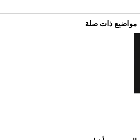
1886 مكانها في عالم الأزياء؟
أقصر يوم في 2026 يقترب.. ماذا يحدث في
دوران الأرض؟
2026-07-25
مواضيع ذات صلة
قبل ليلة النزال.. اكتمال وزن أبطال "The
Comeback" في جدة (فيديو)
2026-07-25
"بوجاتي ميسترال" الاستثنائية للبيع في مزاد
مونتيري
2026-07-23
أغلى 10 عطور في العالم للرجال تمنحك فخامة
استثنائية