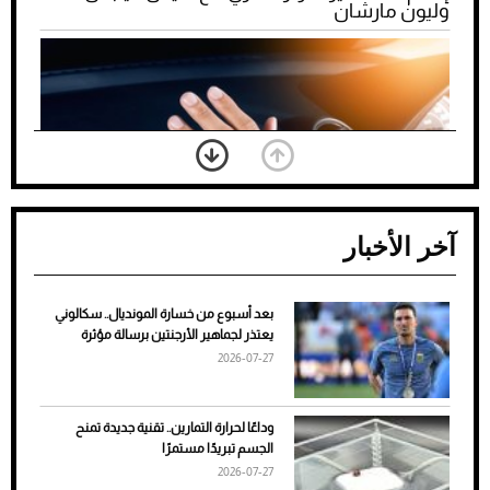
وليون مارشان
آخر الأخبار
بعد أسبوع من خسارة المونديال.. سكالوني
ضعف تبريد مكيف السيارة عند الوقوف.. أشهر
يعتذر لجماهير الأرجنتين برسالة مؤثرة
الأسباب والحلول
2026-07-27
وداعًا لحرارة التمارين.. تقنية جديدة تمنح
الجسم تبريدًا مستمرًا
2026-07-27