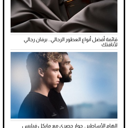
قائمة أفضل أنواع العطور الرجالي.. برفان رجالي
لأناقتك
إلهام الأساطير.. حوار حصري مع مايكل فيلبس