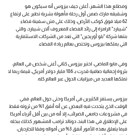
ومطلع هذا الشهر، أعلن جيف بيزوس أنه سيكون هو
وشقيقه مارك ضمن أول رحلة مأهولة بشرية تطير على ارتفاع
62 ميلا فوق كوكب الأرض، وذلك على متن سفينة فضاء
"شيبارد" الرامزة إلى رائد الفضاء المعروف ألان شيبارد، والتي
بنتها شركة "بلو أوريجين" التي تعد من الشركات الاستثمارية
التي يملكها بيزوس وتختص بعالم ريادة الفضاء.
وفي مايو الماضي، اختير بيزوس كثاني أغنى شخص في العالم،
بثروة إجمالية صافية قدرت بـ 186 مليار دولار أمريكي، قيمة ربما لا
تملكها العديد من ميزانيات الدول عبر العالم كله.
بيزوس يستفز الكثيرين في أمريكا وحتى حول العالم، ففي
الوقت الذي يتحدث فيه البعض عن أنه أنفق 1% من ثروته فقط
في مشروعات جامعي الضرائب، إلا أنه من بين أقل أثرياء أمريكا
على الإطلاق في هذا البند، دونالد ترامب المشهور كذلك ببخله
فيما يتعلق بهذه الأمور أنفق 3% من أمواله وفقا للجارديان،