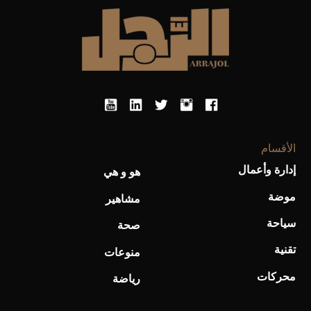
الأقسام
إدارة وأعمال
هو و هي
أحذية Mary Jane: ترف وأناقة للرجال
موضة
مشاهير
سياحة
صحة
تقنية
منوعات
محركات
رياضة