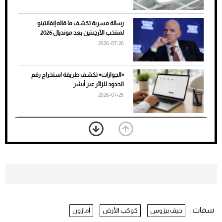
رسالة مسربة تكشف ما قاله إنفانتينو
لمنتخب الأرجنتين بعد مونديال 2026
2026-07-26
7 نصائح لاختيار لون البنطلون المناسب للقميص
«الجوازات» تكشف طريقة استخراج رقم
الأسود
الحدود للزائر عبر أبشر
2026-07-26
بعد 7 أشهر من تعرضه لحادث مروع.. جوشوا
يفوز على برينغا بـ"الضربة القاضية" (فيديو)
2026-07-26
موعد صرف حساب المواطن لشهر
أغسطس 2026
2026-07-25
سمات :
جيف بيزوس
كوكب الأرض
أمازون
نرى المستقبل من خلال تصميماتنا.. كيف حجزت