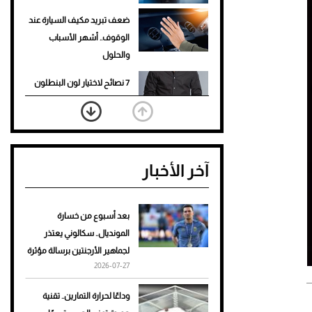
ضعف تبريد مكيف السيارة عند
الوقوف.. أشهر الأسباب
والحلول
7 نصائح لاختيار لون البنطلون
المناسب للقميص الأسود
نرى المستقبل من خلال
تصميماتنا.. كيف حجزت 1886
آخر الأخبار
مكانها في عالم الأزياء؟
أغلى 10 عطور في العالم للرجال
تمنحك فخامة استثنائية
بعد أسبوع من خسارة
المونديال.. سكالوني يعتذر
Aston Martin Valiant: على
لجماهير الأرجنتين برسالة مؤثرة
هوى الأبطال
2026-07-27
أفضل تدريج للشعر الطويل
وداعًا لحرارة التمارين.. تقنية
لإطلالة جريئة وعصرية