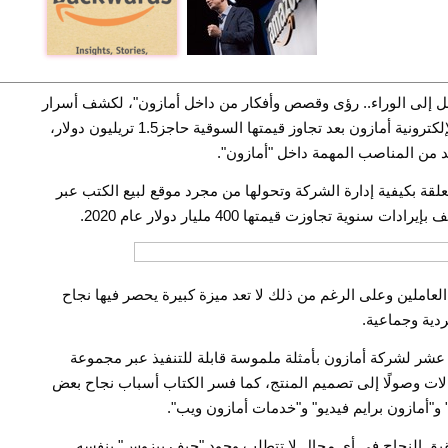
مل إلى الوراء.. رؤى وقصص وأفكار من داخل أمازون"، لكشف أسرار
وطرق الإدارة التي تقف وراء نجاح عملاق التجارة الإلكترونية أمازون بعد تجاوز قيمتها السوقية حاجز1.5 تريليون دولار،
د من المناصب المهمة داخل "أمازون".
لقة بكيفية إدارة الشركة وتحولها من مجرد موقع لبيع الكتب عبر
لعاملين وعلى الرغم من ذلك لا تعد ميزة كبيرة يحصر فيها نجاح
دية وجماعية.
عة عشر لشركة أمازون بأمثلة ملموسة قابلة للتنفيذ عبر مجموعة
لات وصولًا إلى تصميم المنتج، كما فسر الكتاب أسباب نجاح بعض
و"أمازون برايم فيديو" و"خدمات أمازون ويب".
حقيق النجاح في أي مجال لا تتطلب وجود "جيف بيزوس" بنفسه.