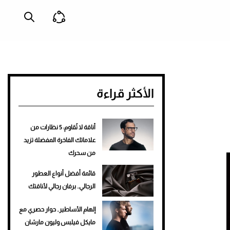
الأكثر قراءة
أناقة لا تُقاوم: 5 نظارات من
علاماتك الفاخرة المفضلة تزيد
من سحرك
قائمة أفضل أنواع العطور
الرجالي.. برفان رجالي لأناقتك
إلهام الأساطير.. حوار حصري مع
مايكل فيلبس وليون مارشان