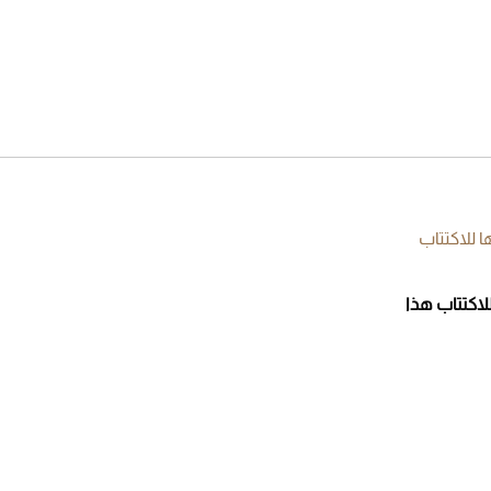
لشهر أغسطس 2026
2026-07-25
أقصر يوم في 2026 يقترب.. ماذا
يحدث في دوران الأرض؟
2026-07-25
قبل ليلة النزال.. اكتمال وزن
أبطال "The Comeback" في
جدة (فيديو)
2026-07-25
للاكتتاب هذا
"بوجاتي ميسترال" الاستثنائية
للبيع في مزاد مونتيري
2026-07-23