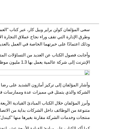
سعى المؤلفان كولن براير وبيل كار، عبر كتاب "الع
وذلك اعتمادًا على خبرتهما الخاصة في العمل بالعدي
وأجابت فصول الكتاب عن العديد من التساؤلات المتع
الإنترنت إلى شركة عالمية يعمل بها 1.3 مليون موظف بإيرادات سنوية تجاوزت قيمتها 400 مليار دولار عام 2020.
وأشار المؤلفان إلى تركيز أمازون الشديد على رضا ا
الشركة والذي يتمثل في مميزات عدة وممارسات فر
وأبرز المؤلفان خلال الكتاب المبادئ القيادية الأرب
متنوعة من الوظائف داخل الشركات بداية من الاتصا
منتجات وخدمات الشركة مقارنة بغيرها منها "كيندل" 
كما أكد الكتاب على مبادئ القيادة الأربعة عشر لت