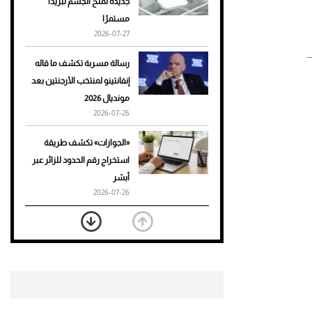
جديدة تمنح الجسم تبريدًا
مستمرًا
أحذية Mary Jane: ترف وأناقة
2026-07-27
للرجال
رسالة مسربة تكشف ما قاله
إنفانتينو لمنتخب الأرجنتين بعد
مونديال 2026
2026-07-26
«الجوازات» تكشف طريقة
استخراج رقم الحدود للزائر عبر
أبشر
2026-07-26
بعد 7 أشهر من تعرضه لحادث
مروع.. جوشوا يفوز على برينغا
بـ"الضربة القاضية" (فيديو)
2026-07-26
موعد صرف حساب المواطن