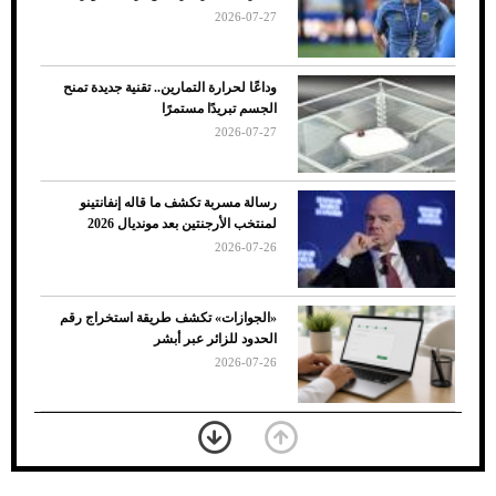
2026-07-27
وداعًا لحرارة التمارين.. تقنية جديدة تمنح
الجسم تبريدًا مستمرًا
2026-07-27
رسالة مسربة تكشف ما قاله إنفانتينو
لمنتخب الأرجنتين بعد مونديال 2026
2026-07-26
7 نصائح لاختيار لون البنطلون المناسب للقميص
«الجوازات» تكشف طريقة استخراج رقم
الأسود
الحدود للزائر عبر أبشر
2026-07-26
بعد 7 أشهر من تعرضه لحادث مروع.. جوشوا
يفوز على برينغا بـ"الضربة القاضية" (فيديو)
2026-07-26