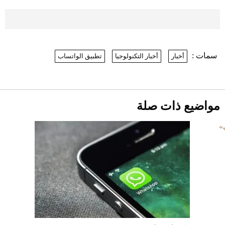
موعد صرف حساب المواطن لشهر
أغسطس 2026
2026-07-25
سمات :
أخبار
أخبار التكنولوجيا
تطبيق الواتساب
نرى المستقبل من خلال تصميماتنا.. كيف حجزت
1886 مكانها في عالم الأزياء؟
أقصر يوم في 2026 يقترب.. ماذا يحدث في
دوران الأرض؟
2026-07-25
مواضيع ذات صلة
قبل ليلة النزال.. اكتمال وزن أبطال "The
Comeback" في جدة (فيديو)
2026-07-25
"بوجاتي ميسترال" الاستثنائية للبيع في
مزاد مونتيري
2026-07-23
أغلى 10 عطور في العالم للرجال تمنحك فخامة