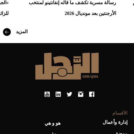
رسالة مسربة تكشف ما قاله إنفانتينو لمنتخب
«الج
الأرجنتين بعد مونديال 2026
للزائ
المزيد
أفضل تدريج للشعر الطويل لإطلالة جريئة وعصرية
الأقسام
إدارة وأعمال
هو و هي
أحذية Mary Jane: ترف وأناقة للرجال
موضة