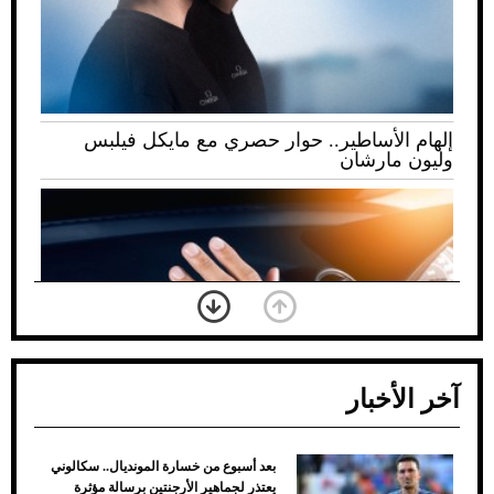
إلهام الأساطير.. حوار حصري مع مايكل فيلبس
وليون مارشان
آخر الأخبار
بعد أسبوع من خسارة المونديال.. سكالوني
ضعف تبريد مكيف السيارة عند الوقوف.. أشهر
يعتذر لجماهير الأرجنتين برسالة مؤثرة
الأسباب والحلول