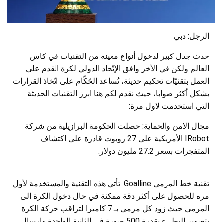
الرجل: دبي
حدث جدل كبير لدخول أنواع معينه من التقنيات في كاس
العالم ولكن في الأخر وافق الإتّحاد الدولي لكرة القدم على
العمل بتقنيّات تحكيم حديثة، تُساعد الحُكّام على اتّخاذ القرارات
بشكل أكثر صوابا، حيث نقدم لكم هنا ابرز التقنيات الحديثة
التي استخدمت لاول مرة:
مجال الامن والحماية: حصلت الحكومة البرازيلية من شركة
IRobot الأمريكية على 27 روبوت قادرة على اكتشاف
المتفجرات بسعر 27.2 مليون دولار.
تقنية خط المرمى Goalline: تأتي هذه التقنية والمستخدمة لأول
مره للحصول على أكثر دقة ممكنة في حال دخول الكرة الى
المرمى حيث زود كل مرمى بـ 7 كاميرا لتراقب حركة الكرة
بتصوير البطيء بقدرة 500 صورة في الثانية الواحدة وارسال