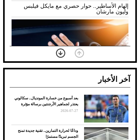
إلهام الأساطير.. حوار حصري مع مايكل فيلبس
وليون مارشان
آخر الأخبار
بعد أسبوع من خسارة المونديال.. سكالوني
ضعف تبريد مكيف السيارة عند الوقوف.. أشهر
يعتذر لجماهير الأرجنتين برسالة مؤثرة
الأسباب والحلول
2026-07-27
وداعًا لحرارة التمارين.. تقنية جديدة تمنح
الجسم تبريدًا مستمرًا