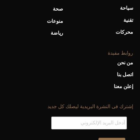
أفضل تدريج للشعر الطويل لإطلالة جريئة وعصرية
سياحة
صحة
تقنية
منوعات
محركات
رياضة
روابط مفيدة
من نحن
اتصل بنا
إعلن معنا
أحذية Mary Jane: ترف وأناقة للرجال
إشترك فى النشرة البريدية ليصلك كل جديد