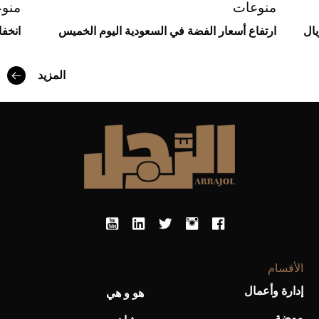
منوعات
منو
يال
ارتفاع أسعار الفضة في السعودية اليوم الخميس
انخف
المزيد
أفضل تدريج للشعر الطويل لإطلالة جريئة وعصرية
الأقسام
إدارة وأعمال
هو و هي
موضة