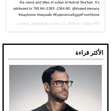
the name and titles of sultan al-Ashraf Sha’ban. It’s
attributed to 765 AH /1363 -1364 AD. @khaled.elenany
#stayhome #staysafe #ExperienceEgyptFromHome
(@ministry_tourism_antiquities) on
May 11, 2020 at 7:59am PDT
الأكثر قراءة