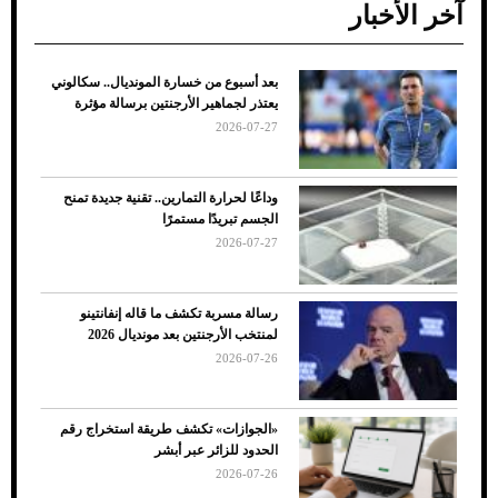
آخر الأخبار
بعد أسبوع من خسارة المونديال.. سكالوني
ضعف تبريد مكيف السيارة عند الوقوف.. أشهر
يعتذر لجماهير الأرجنتين برسالة مؤثرة
الأسباب والحلول
2026-07-27
وداعًا لحرارة التمارين.. تقنية جديدة تمنح
الجسم تبريدًا مستمرًا
2026-07-27
رسالة مسربة تكشف ما قاله إنفانتينو
لمنتخب الأرجنتين بعد مونديال 2026
2026-07-26
7 نصائح لاختيار لون البنطلون المناسب للقميص
«الجوازات» تكشف طريقة استخراج رقم
الأسود
الحدود للزائر عبر أبشر
2026-07-26