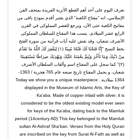
تعرف اليوم على أحد أهم القطع الأثرية الفريدة بمتحف الفن
الإسلامي، انه "مفتاح الكعبة" الذي يعتبر أقدم نموذج باقى من
مفاتيح الكعبة حتى الآن، ويرجع للعصر المملوكى في القرن
الرابع عشر الميلادى. ينسب هذا المفتاح للسلطان المملوكى
الأشرف شعبان، وقد نقش عليه آيات قرآنية من سورة الفتح
بخط النسخ "إِنَّا فَتَحْنَا لَكَ فَتْحًا مُبِينًا (١) لِيَغْفِرَ لَكَ اللَّهُ مَا تَقَدَّمَ
مِنْ ذَنْبِكَ وَمَا تَأَخَّرَ وَيُتِمَّ نِعْمَتَهُ عَلَيْكَ وَيَهْدِيَكَ صِرَاطًا مُسْتَقِيمًا
(٢)" كما سجل على المفتاح اسم وألقاب السلطان الأشرف
شعبان، و يحمل المفتاح تاريخ صنعه عام 765 هجرية / 1363-
1364 ميلادية.. Today we show you a unique masterpiece
displayed in the Museum of Islamic Arts, the Key of
Ka’aba. Made of copper inlaid with silver, it is
considered to be the oldest existing model ever seen
for keys of the Ka’aba, dating back to the Mamluk
period (14century AD) This key belonged to the Mamluk
sultan Al-Ashraf Sha’ban. Verses from the Holy Quran
are inscribed on the key from Surat Al-Fath as well as