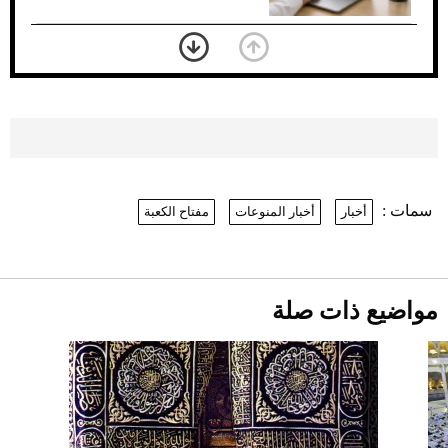
بعد 7 أشهر من تعرضه لحادث مروع.. جوشوا
يفوز على برينغا بـ"الضربة القاضية" (فيديو)
2026-07-26
موعد صرف حساب المواطن لشهر
أغسطس 2026
2026-07-25
سمات :
أخبار
أخبار المنوعات
مفتاح الكعبة
نرى المستقبل من خلال تصميماتنا.. كيف حجزت
1886 مكانها في عالم الأزياء؟
أقصر يوم في 2026 يقترب.. ماذا يحدث في
دوران الأرض؟
2026-07-25
مواضيع ذات صلة
قبل ليلة النزال.. اكتمال وزن أبطال "The
Comeback" في جدة (فيديو)
2026-07-25