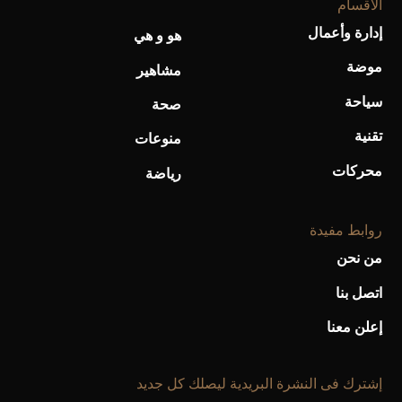
الأقسام
إدارة وأعمال
هو و هي
موضة
أحذية Mary Jane: ترف وأناقة للرجال
مشاهير
سياحة
صحة
تقنية
منوعات
محركات
رياضة
روابط مفيدة
من نحن
اتصل بنا
إعلن معنا
إشترك فى النشرة البريدية ليصلك كل جديد