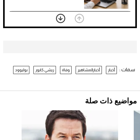
بعد 7 أشهر من تعرضه لحادث مروع.. جوشوا
يفوز على برينغا بـ"الضربة القاضية" (فيديو)
2026-07-26
موعد صرف حساب المواطن لشهر
أغسطس 2026
2026-07-25
سمات :
أخبار
أخبارالمشاهير
وفاة
ريشي كابور
بوليوود
نرى المستقبل من خلال تصميماتنا.. كيف حجزت
1886 مكانها في عالم الأزياء؟
أقصر يوم في 2026 يقترب.. ماذا يحدث في
دوران الأرض؟
2026-07-25
مواضيع ذات صلة
قبل ليلة النزال.. اكتمال وزن أبطال "The
Comeback" في جدة (فيديو)
2026-07-25