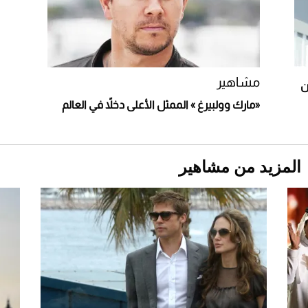
"بوجاتي ميسترال" الاستثنائية للبيع في مزاد
مونتيري
2026-07-23
أغلى 10 عطور في العالم للرجال تمنحك فخامة
استثنائية
مشاهير
«مارك وولبيرغ » الممثل الأعلى دخلاً في العالم
المزيد من مشاهير
Aston Martin Valiant: على هوى الأبطال