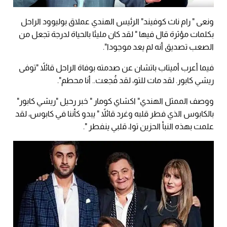
ونعى " رام ناث كوفيند" الرئيس الهندي عملاق بوليوود الراحل
بكلمات مؤثرة قال فيها " لقد كان مليئا بالحياة لدرجة تجعل من
الصعب تصديق أنه لم يعد موجودا".
فيما أعرب أميتاب باتشان عن صدمته بوفاة الراحل قائلاً "توفى
ريشي كابور. لقد مات للتو، لقد فُجعت.. أنا محطم".
ووصف الممثل الهندي" اكشاي كومار " خبر رحيل "ريشي كابور"
بالكابوس الذي فطر قلبه وغرد قائلاً " يبدو كأننا في كابوس، لقد
علمت بهذه النبأ الحزين توا، قلبي ينفطر ".