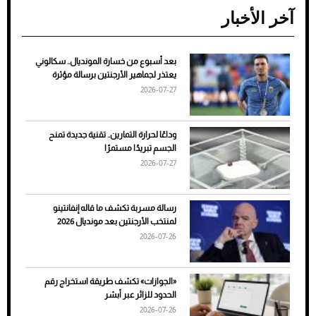
آخر الأخبار
بعد أسبوع من خسارة المونديال.. سكالوني
ضعف تبريد مكيف السيارة عند الوقوف.. أشهر
يعتذر لجماهير الأرجنتين برسالة مؤثرة
الأسباب والحلول
2026-07-27
وداعًا لحرارة التمارين.. تقنية جديدة تمنح
الجسم تبريدًا مستمرًا
2026-07-27
رسالة مسربة تكشف ما قاله إنفانتينو
لمنتخب الأرجنتين بعد مونديال 2026
2026-07-26
7 نصائح لاختيار لون البنطلون المناسب للقميص
«الجوازات» تكشف طريقة استخراج رقم
الأسود
الحدود للزائر عبر أبشر
2026-07-26