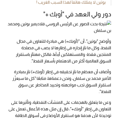
بوتين لا يمتلك هاتفاً لهذا السبب الغريب !
دور ولي العهد في "أوبك +"
وأوضح "بوتين"، أن "(أوبك+) هي مبادرة للتعاون في مجال
النفط، وكل ما تمّ إنجازه في إطارها لا يصب في مصلحة
المنتجين فقط؛ والمستهلكين أيضًا، فالكل مهتمٌ باستقرار
السوق العالمية أكثر من الاهتمام بأسعار النفط".
وأضاف أن معظم ما تمّ تحقيقه في إطار (أوبك+) تمّ بمبادرة
الأمير محمد بن سلمان، ونحن دعمناها، متابعًا "كل ما سيعزّز
استقرار السوق تجب مواجهته وتحييد المخاطر عن سوق
النفط".
وعن ما يتعلق بالهجمات على المنشآت النفطية، وتأثيرها على
التعاون في إطار "أوبك+"، قال إن مثل هذه الأعمال تعمل على
توحيدنا؛ لأن هدفنا هو استقرار الأوضاع في أسواق الطاقة