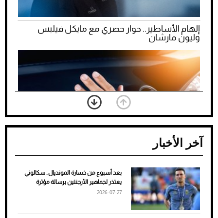
إلهام الأساطير.. حوار حصري مع مايكل فيلبس
وليون مارشان
آخر الأخبار
بعد أسبوع من خسارة المونديال.. سكالوني
ضعف تبريد مكيف السيارة عند الوقوف.. أشهر
يعتذر لجماهير الأرجنتين برسالة مؤثرة
الأسباب والحلول
2026-07-27