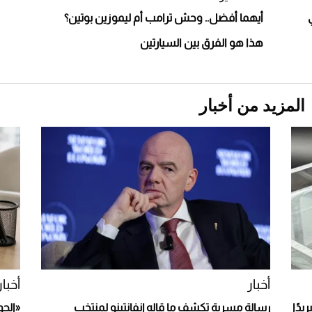
أيهما أفضل.. وحش ترامب أم ليموزين بوتين؟
هذا هو الفرق بين السيارتين
المزيد من أخبار
Aston Martin Valiant: على هوى الأبطال
أخبار
أخبار
يدًا
رسالة مسربة تكشف ما قاله إنفانتينو لمنتخب
«الجو