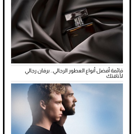
قائمة أفضل أنواع العطور الرجالي.. برفان رجالي
لأناقتك