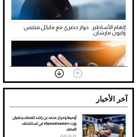
إلهام الأساطير.. حوار حصري مع مايكل فيلبس
وليون مارشان
آخر الأخبار
أوميغا ومركز محمد بن راشد للفضاء يحتفيان
ضعف تبريد مكيف السيارة عند الوقوف.. أشهر
بإرث «Speedmaster» في استكشاف
الأسباب والحلول
الفضاء
2026-08-09