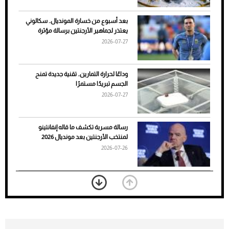
بعد أسبوع من خسارة المونديال.. سكالوني
يعتذر لجماهير الأرجنتين برسالة مؤثرة
2026-07-27
وداعًا لحرارة التمارين.. تقنية جديدة تمنح
الجسم تبريدًا مستمرًا
2026-07-27
7 نصائح لاختيار لون البنطلون المناسب للقميص
رسالة مسربة تكشف ما قاله إنفانتينو
الأسود
لمنتخب الأرجنتين بعد مونديال 2026
2026-07-26
«الجوازات» تكشف طريقة استخراج رقم
الحدود للزائر عبر أبشر
2026-07-26