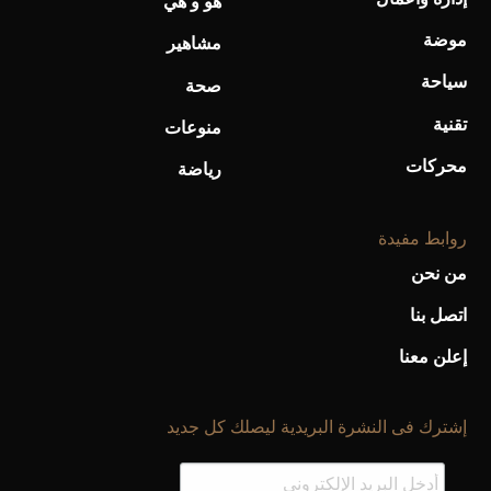
هو و هي
موضة
مشاهير
سياحة
صحة
أفضل تدريج للشعر الطويل لإطلالة جريئة وعصرية
تقنية
منوعات
محركات
رياضة
روابط مفيدة
من نحن
اتصل بنا
إعلن معنا
أحذية Mary Jane: ترف وأناقة للرجال
إشترك فى النشرة البريدية ليصلك كل جديد