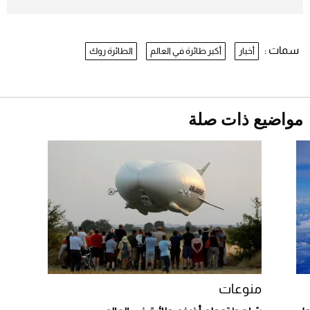
بعد 7 أشهر من تعرضه لحادث مروع.. جوشوا
يفوز على برينغا بـ"الضربة القاضية" (فيديو)
2026-07-26
سمات :
أخبار
أكبر طائرة في العالم
الطائرة روك
نرى المستقبل من خلال تصميماتنا.. كيف حجزت
1886 مكانها في عالم الأزياء؟
موعد صرف حساب المواطن لشهر
أغسطس 2026
2026-07-25
مواضيع ذات صلة
أقصر يوم في 2026 يقترب.. ماذا يحدث في
دوران الأرض؟
2026-07-25
قبل ليلة النزال.. اكتمال وزن أبطال "The
Comeback" في جدة (فيديو)
2026-07-25
أغلى 10 عطور في العالم للرجال تمنحك فخامة
استثنائية
منوعات