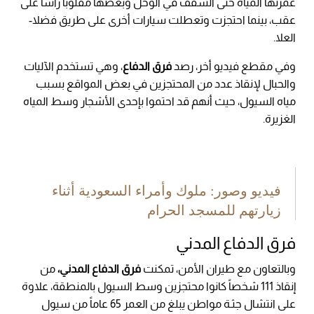
غمرتها المياه حتى السقف في الوحل وبعضها مقلوباً رأساً على
عقب، بينما احتجزت وتعطلت سيارات أخرى على طريق فضلا-
العلا.
وفي مقطع فيديو أخر، رصد
فرق الدفاع
، وهي تستخدم الآليات
والحبال لإنقاذ عدد من المحتجزين في بعض المواقع بسبب
مياه السيول، حيث أنهم قد احتموا بإحدى الأشجار وسط المياه
الغزيرة.
فيديو وصور: ملوك وأمراء السعودية أثناء
زيارتهم للمسجد الحرام
فرق الدفاع المدني
وبالتعاون مع طيران الأمن، تمكنت
فرق الدفاع المدني،
من
إنقاذ 111 شخصاً كانوا محتجزين وسط السيول بالمنطقة، علاوة
على انتشال جثـة مواطن يبلغ من العمر 65 عاماً من سيول