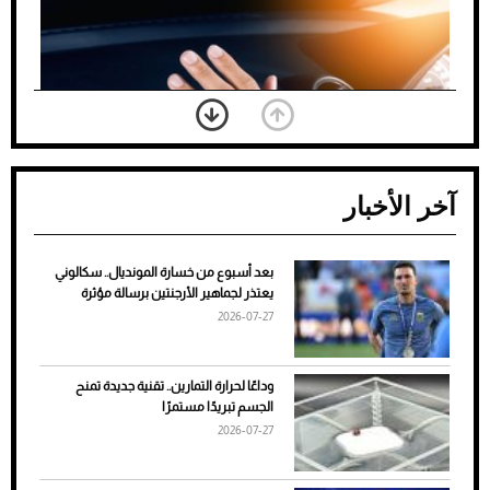
آخر الأخبار
بعد أسبوع من خسارة المونديال.. سكالوني
ضعف تبريد مكيف السيارة عند الوقوف.. أشهر
يعتذر لجماهير الأرجنتين برسالة مؤثرة
الأسباب والحلول
2026-07-27
وداعًا لحرارة التمارين.. تقنية جديدة تمنح
الجسم تبريدًا مستمرًا
2026-07-27