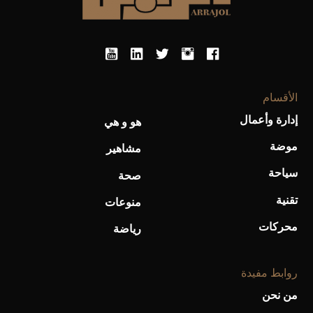
الأقسام
إدارة وأعمال
هو و هي
موضة
مشاهير
أحذية Mary Jane: ترف وأناقة للرجال
سياحة
صحة
تقنية
منوعات
محركات
رياضة
روابط مفيدة
من نحن