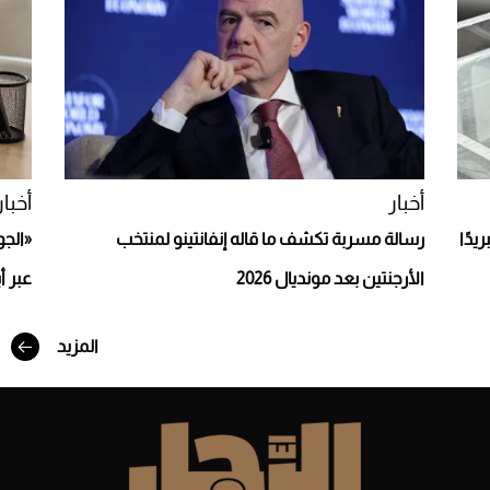
Aston Martin Valiant: على هوى الأبطال
أخبار
أخبار
يدًا
رسالة مسربة تكشف ما قاله إنفانتينو لمنتخب
«الجو
الأرجنتين بعد مونديال 2026
عبر أ
المزيد
أفضل تدريج للشعر الطويل لإطلالة جريئة وعصرية