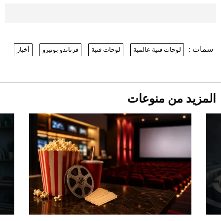
بعد 7 أشهر من تعرضه لحادث مروع.. جوشوا
يفوز على برينغا بـ"الضربة القاضية" (فيديو)
2026-07-26
سمات :
لوحات فنية عالمية
لوحات فنية
فرناندو بوتيرو
أخبار
نرى المستقبل من خلال تصميماتنا.. كيف حجزت
1886 مكانها في عالم الأزياء؟
موعد صرف حساب المواطن لشهر
أغسطس 2026
2026-07-25
المزيد من منوعات
أقصر يوم في 2026 يقترب.. ماذا يحدث في
دوران الأرض؟
2026-07-25
قبل ليلة النزال.. اكتمال وزن أبطال "The
Comeback" في جدة (فيديو)
2026-07-25
أغلى 10 عطور في العالم للرجال تمنحك فخامة
استثنائية