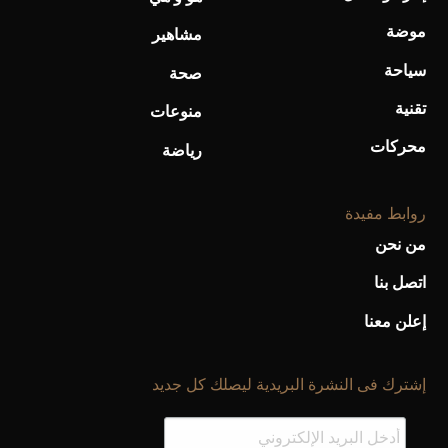
موضة
مشاهير
سياحة
صحة
تقنية
منوعات
أفضل تدريج للشعر الطويل لإطلالة جريئة وعصرية
محركات
رياضة
روابط مفيدة
من نحن
اتصل بنا
إعلن معنا
إشترك فى النشرة البريدية ليصلك كل جديد
أحذية Mary Jane: ترف وأناقة للرجال