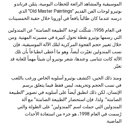
الموسيقية والمشاهد الرائعة للحظات اليومية، يثمّن فرناندو
بوتيرو لوحات الفن القديم "Old Master Paintings" الذي
درسه عندما كان طالباً يافعاً في أوروبا خلال حقبة الخمسينات.
في العام 1956، شكّلت لوحة "الطبيعة الصامتة" عن المندولين
التي رسمها بوتيرو نقطة تحول كبيرة في مسيرته المهنية. ومن
خلال تغيير حجم الفجوة المركزية لتلك الآلة الموسيقية، فإن
نسب المندولين تغيّرت أيضاً، وهو ما أعطى انطباعاً بأن تلك
الآلة كانت تتنامى. وعندها، شعر بوتيرو أن شيئاً مهماً للغاية قد
تغيّر.
ومنذ ذلك الحين، اكتشف بوتيرو أسلوبه الخاص ورغب باللعب
في نسب الحجم وتحريفه، ليس فقط فيما يتعلق برسم
الإنسان، لكن ذلك انطبق أيضاً على أسلوبه في تصوير "الطبيعة
الصامتة". ولذا، فإن استحضار "الطبيعة الصامتة" مع آلة
المندولين التي حملت اسم "المندولين" على الطولة والتي
رُسمت في العام 1998، هو جزء من استعادة الأحداث
الماضية.