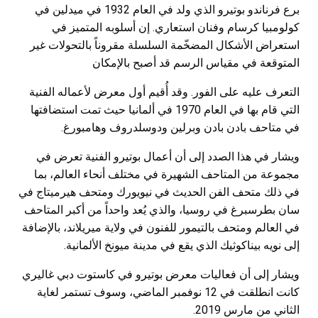
برع فرناندو بوتيرو الذي ولد في العام 1932 في ميدلين في
كولومبيا كرسام وفنان استعاري. إن أسلوبه المتميز في
استعراض الأشكال المضخّمة السلسلة مقروناً بالتحولات غير
المتوقعة في مقياس الرسم قد أصبح بالإمكان
التعرف عليه على الفور. وقد أُقيم أول معرض لأعماله الفنية
التي قام بها في العام 1970 في ألمانيا حيث تمت استضافتها
في متاحف بادن بادن وبرلين ودوسلدروف وهامبورغ.
ويشار في هذا الصدد إلى أن أعمال بوتيرو الفنية تعرض في
مجموعة من المتاحف الشهيرة في مختلف أنحاء العالم، بما
في ذلك متحف الفن الحديث في نيويورك ومتحف هيرميتاج في
سان بطرسبرغ في روسيا، والذي يُعد واحداً من أكبر المتاحف
في العالم ومتحف بالتيمور للفنون في ولاية ميريلاند، بالإضافة
إلى نويه بيناكوثيك الذي يقع في مدينة ميونخ الألمانية.
ويشار إلى أن فعاليات معرض بوتيرو في كاستوت دبي غاليري
كانت انطلقت في 12 نوفمبر الماضي، وسوف تستمر لغاية
الثاني من مارس 2019.