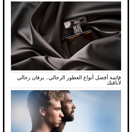
قائمة أفضل أنواع العطور الرجالي.. برفان رجالي
لأناقتك