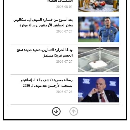
استكشاف الفضاء
2026-08-09
بعد أسبوع من خسارة المونديال.. سكالوني
يعتذر لجماهير الأرجنتين برسالة مؤثرة
2026-07-27
وداعًا لحرارة التمارين.. تقنية جديدة تمنح
الجسم تبريدًا مستمرًا
2026-07-27
7 نصائح لاختيار لون البنطلون المناسب للقميص
رسالة مسربة تكشف ما قاله إنفانتينو
الأسود
لمنتخب الأرجنتين بعد مونديال 2026
2026-07-26
«الجوازات» تكشف طريقة استخراج رقم
الحدود للزائر عبر أبشر
2026-07-26