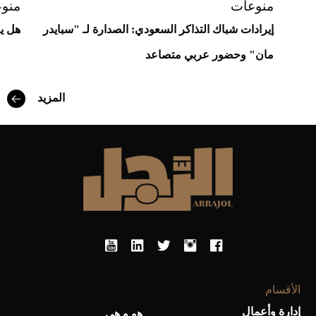
منوعات
منو
إيرادات شباك التذاكر السعودي: الصدارة لـ "سبايدر
هل ي
مان" وحضور عربي متصاعد
المزيد
Aston Martin Valiant: على هوى الأبطال
الأقسام
إدارة وأعمال
هو و هي