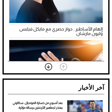
إلهام الأساطير.. حوار حصري مع مايكل فيلبس
وليون مارشان
آخر الأخبار
بعد أسبوع من خسارة المونديال.. سكالوني
ضعف تبريد مكيف السيارة عند الوقوف.. أشهر
يعتذر لجماهير الأرجنتين برسالة مؤثرة
الأسباب والحلول