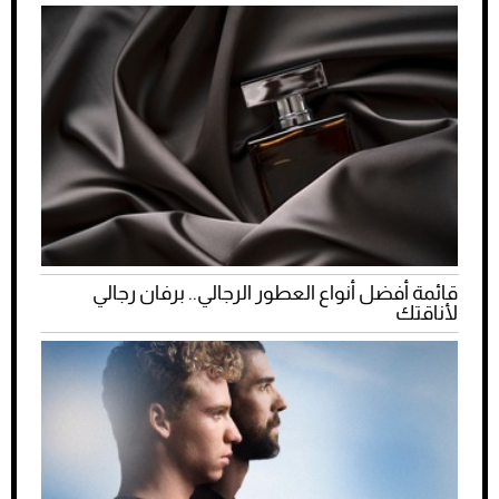
قائمة أفضل أنواع العطور الرجالي.. برفان رجالي
لأناقتك