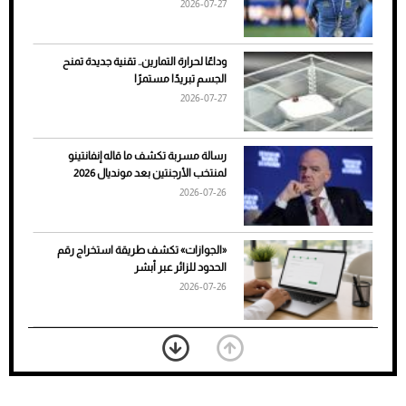
2026-07-27
وداعًا لحرارة التمارين.. تقنية جديدة تمنح
الجسم تبريدًا مستمرًا
2026-07-27
رسالة مسربة تكشف ما قاله إنفانتينو
لمنتخب الأرجنتين بعد مونديال 2026
2026-07-26
7 نصائح لاختيار لون البنطلون المناسب للقميص
«الجوازات» تكشف طريقة استخراج رقم
الأسود
الحدود للزائر عبر أبشر
2026-07-26
بعد 7 أشهر من تعرضه لحادث مروع.. جوشوا
يفوز على برينغا بـ"الضربة القاضية" (فيديو)
2026-07-26