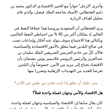
وأجرى "الرجل" حواراً مع الخبير الاقتصادي الدكتور محمد بن
دليم القحطاني، الأستاذ بجامعة الملك فيصل، والذي قام
بتحليل أهداف الزيارة.
يرى القحطاني أن السعودية وروسيا هما عملاقا النفط في
العالم، إذ يملكان أكثر من 45 % من احتياطي النفط العالمي،
وبالتالي هذا الاجتماع سوف يتولد عنه أفكار وإبداعات تصب
في صالح البلدين فيما يتعلق بالأمور الاقتصادية والسياسية،
فالآن كلٌ من خادم الحرمين الشريفين الملك سلمان بن
عبدالعزيز والرئيس الروسي فلاديمير بوتين مقتنعان بأن
الاقتصاد يحتاج إلى مزيد من الأمن، خصوصاً وأن البلدين
تعرضا للعديد من التهديدات الإرهابية وتضررا منها.
متى عليك أن تقلق إذا كنت تعاني من طنين في الأذن؟
هل الاقتصاد والأمن وجهان لعملة واحدة فعلاً؟
كان يقال سابقا إن الاقتصاد والسياسية وجهان لعملة واحدة،
ولكني أغيّر ذلك فأرى أن الاقتصاد والأمن وجهان لعملة واحدة،