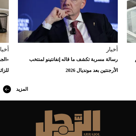
Aston Martin Valiant: على هوى الأبطال
أخبار
أخبا
رسالة مسربة تكشف ما قاله إنفانتينو لمنتخب
«الج
الأرجنتين بعد مونديال 2026
للزائ
المزيد
أفضل تدريج للشعر الطويل لإطلالة جريئة وعصرية