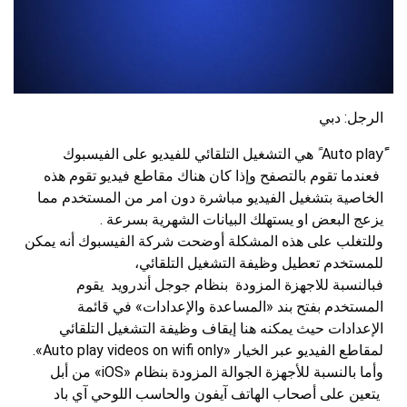
الرجل: دبي
ًAuto playً ً هي التشغيل التلقائي للفيديو على الفيسبوك
فعندما تقوم بالتصفح وإذا كان هناك مقاطع فيديو تقوم هذه
الخاصية بتشغيل الفيديو مباشرة دون امر من المستخدم مما
يزعج البعض او يستهلك البيانات الشهرية بسرعة .
وللتغلب على هذه المشكلة أوضحت شركة الفيسبوك أنه يمكن
للمستخدم تعطيل وظيفة التشغيل التلقائي،
فبالنسبة للاجهزة المزودة بنظام جوجل أندرويد يقوم
المستخدم بفتح بند «المساعدة والإعدادات» في قائمة
الإعدادات حيث يمكنه هنا إيقاف وظيفة التشغيل التلقائي
لمقاطع الفيديو عبر الخيار «Auto play videos on wifi only».
وأما بالنسبة للأجهزة الجوالة المزودة بنظام «iOS» من أبل
يتعين على أصحاب الهاتف آيفون والحاسب اللوحي آي باد