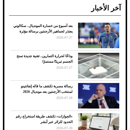
آخر الأخبار
بعد أسبوع من خسارة المونديال.. سكالوني
ضعف تبريد مكيف السيارة عند الوقوف.. أشهر
يعتذر لجماهير الأرجنتين برسالة مؤثرة
الأسباب والحلول
2026-07-27
وداعًا لحرارة التمارين.. تقنية جديدة تمنح
الجسم تبريدًا مستمرًا
2026-07-27
رسالة مسربة تكشف ما قاله إنفانتينو
لمنتخب الأرجنتين بعد مونديال 2026
2026-07-26
7 نصائح لاختيار لون البنطلون المناسب للقميص
«الجوازات» تكشف طريقة استخراج رقم
الأسود
الحدود للزائر عبر أبشر
2026-07-26