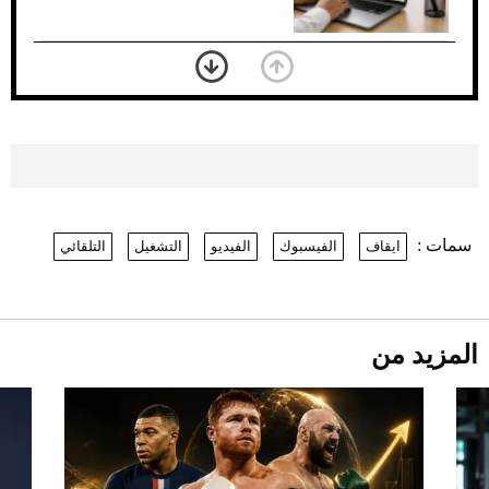
بعد 7 أشهر من تعرضه لحادث مروع.. جوشوا
يفوز على برينغا بـ"الضربة القاضية" (فيديو)
2026-07-26
موعد صرف حساب المواطن لشهر
أغسطس 2026
2026-07-25
سمات :
ايقاف
الفيسبوك
الفيديو
التشغيل
التلقائي
نرى المستقبل من خلال تصميماتنا.. كيف حجزت
1886 مكانها في عالم الأزياء؟
أقصر يوم في 2026 يقترب.. ماذا يحدث في
دوران الأرض؟
2026-07-25
المزيد من
قبل ليلة النزال.. اكتمال وزن أبطال "The
Comeback" في جدة (فيديو)
2026-07-25