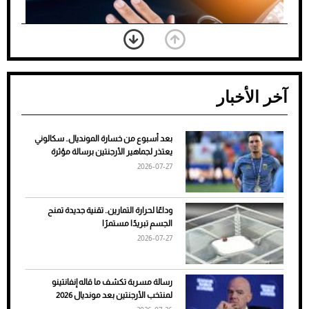
آخر الأخبار
بعد أسبوع من خسارة المونديال.. سكالوني
ضعف تبريد مكيف السيارة عند الوقوف.. أشهر
يعتذر لجماهير الأرجنتين برسالة مؤثرة
الأسباب والحلول
2026-07-27
وداعًا لحرارة التمارين.. تقنية جديدة تمنح
الجسم تبريدًا مستمرًا
2026-07-27
رسالة مسربة تكشف ما قاله إنفانتينو
لمنتخب الأرجنتين بعد مونديال 2026