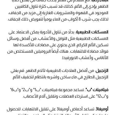
الظهر يؤدي إلى الألم، كذلك قد تسبب كثرة تناول الكافيين
الموجود في القهوة والمشروبات الغازية إلى مزيد من الجفاف،
لذلك يجب شرب 8 أكواب من الماء يومياً لتعويض ذلك الجفاف.
المسكنات الطبيعية
. بدلاً من تناول الأدوية يمكن الاعتماد على
المسكنات الطبيعية مثل التوابل والأعشاب. من أفضل وسائل
تسكين الألم الكركم، الذي يحتوي على مضادات للأكسدة لها
فوائد مضادة للالتهابات. هناك أيضاً البروميلين المستخلص من
الأناناس، وأعشاب الايورفيدا.
الزنجبيل
. من أفضل العلاجات الطبيعية لآلام الظهر. قم بغلي
الزنجبيل الطازج في ماء ساخن واشربه بانتظام لتخفيف الألم.
فيتامينات "ب"
. تساعد مجموعة فيتامينات "ب1" و"ب2" و"ب6"
و"ب12" على استرخاء العضلات وتقليل آلام الأعصاب.
أوميغا3
. تساعد أحماض أوميغا3 على تقليل الالتهابات. للحصول