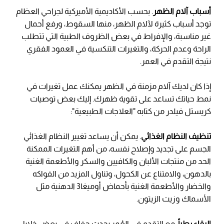
أسباب آلام الظهر
. بحسب الأكاديمية الأميركية لجراحي العظام
توجد أسباب كثيرة لآلام الظهر، منها السقوط، ورفع أحمال
غير مناسبة، والإفراط في بعض الظروف الطبية التي تتطلب
الراحة وعدم الحركة، والتغيرات التنكسية في العمود الفقري
نتيجة التقدم في العمر.
إذا كان لديك آلام مزمنة في الظهر يمكنك عمل تغيرات في
نمط حياتك تساعد على تقوية ظهرك. إليك بعض توصيات
كريستل فيلدر من كتابه "العلاجات الطبيعية":
تنظيف النظام الغذائي
. يمكن أن يساعد تغيير النظام الغذائي
الجسم على تجديد وإصلاح نفسه، من أهم التغيرات الممكنة
الحد من منتجات الألبان والكافيين والسكر والأطعمة الغنية
بالدهون، والامتناع عن الكحول، وتناول المزيد من الفواكه
والخضار والأطعمة الغنية بأحماض أوميغا3 الدهنية مثل
الأسماك وزيت الزيتون.
البقاء رطباً
. مع التقدم في العُمر يحدث جفاف في بعض خلايا