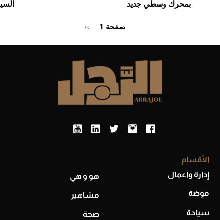
بمحرك وسطي جديد
السيا
Pagination
صفحة 1
››
الصفحة
التالية
الأقسام
إدارة وأعمال
هو و هي
موضة
مشاهير
سياحة
صحة