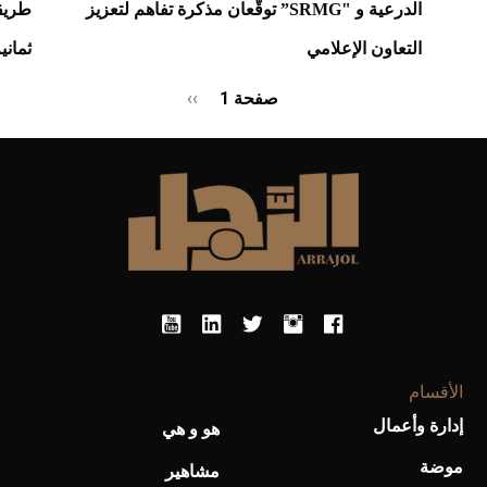
الدرعية و "SRMG” توقّعان مذكرة تفاهم لتعزيز
التعاون الإعلامي
ثماني
Pagination
صفحة 1
››
الصفحة
التالية
الأقسام
إدارة وأعمال
هو و هي
موضة
مشاهير