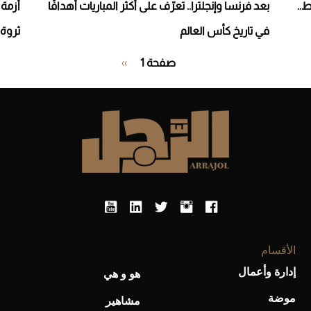
..
بعد فرنسا وإنجلترا.. تعرّف على أكثر المباريات أهدافًا
أزمة 
في تاريخ كأس العالم
ثروة 
Pagination
صفحة 1
››
الصفحة
التالية
الأقسام
إدارة وأعمال
هو و هي
موضة
مشاهير