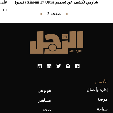
شاومي تكشف عن تصميم Xiaomi 17 Ultra (فيديو)
على م
لعام 2025
Pagination
‹‹
Previous
صفحة 2
››
الصفحة
page
التالية
الأقسام
إدارة وأعمال
هو و هي
موضة
مشاهير
سياحة
صحة