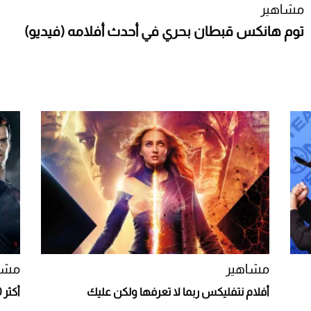
مشاهير
توم هانكس قبطان بحري في أحدث أفلامه (فيديو)
مشاهير
مشا
أفلام نتفليكس ربما لا تعرفها ولكن عليك
أكثر 10 أفلام تكلفة في تاريخ هوليوود (فيديو)