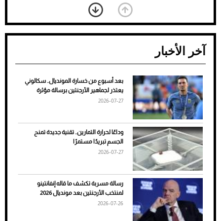
آخر الأخبار
بعد أسبوع من خسارة المونديال.. سكالوني
ضعف تبريد مكيف السيارة عند الوقوف.. أشهر
يعتذر لجماهير الأرجنتين برسالة مؤثرة
الأسباب والحلول
2026-07-27
وداعًا لحرارة التمارين.. تقنية جديدة تمنح
الجسم تبريدًا مستمرًا
2026-07-27
رسالة مسربة تكشف ما قاله إنفانتينو
لمنتخب الأرجنتين بعد مونديال 2026
2026-07-26