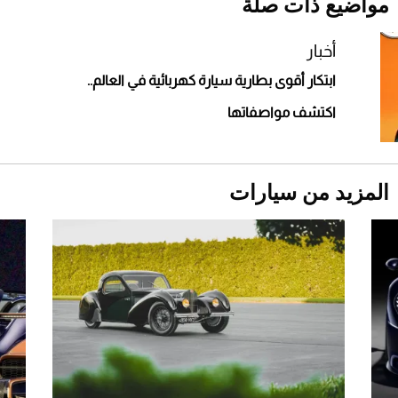
مواضيع ذات صلة
Comeback" في جدة (فيديو)
2026-07-25
أخبار
ابتكار أقوى بطارية سيارة كهربائية في العالم‎..
"بوجاتي ميسترال" الاستثنائية للبيع في مزاد
مونتيري
اكتشف مواصفاتها
2026-07-23
أغلى 10 عطور في العالم للرجال تمنحك فخامة
استثنائية
المزيد من سيارات