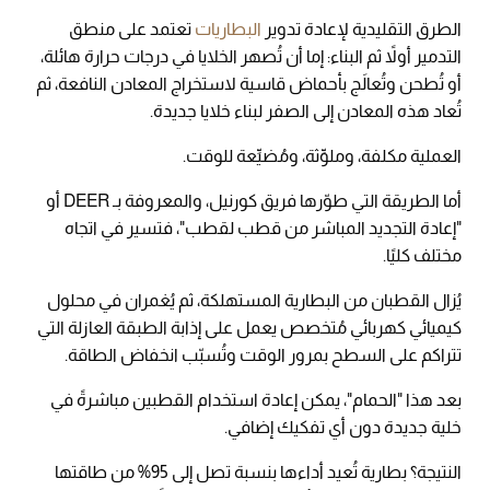
الطرق التقليدية لإعادة تدوير
البطاريات
تعتمد على منطق
التدمير أولاً ثم البناء: إما أن تُصهر الخلايا في درجات حرارة هائلة،
أو تُطحن وتُعالَج بأحماض قاسية لاستخراج المعادن النافعة، ثم
تُعاد هذه المعادن إلى الصفر لبناء خلايا جديدة.
العملية مكلفة، وملوِّثة، ومُضيِّعة للوقت.
أما الطريقة التي طوّرها فريق كورنيل، والمعروفة بـ DEER أو
"إعادة التجديد المباشر من قطب لقطب"، فتسير في اتجاه
مختلف كليًا.
يُزال القطبان من البطارية المستهلكة، ثم يُغمران في محلول
كيميائي كهربائي مُتخصص يعمل على إذابة الطبقة العازلة التي
تتراكم على السطح بمرور الوقت وتُسبّب انخفاض الطاقة.
بعد هذا "الحمام"، يمكن إعادة استخدام القطبين مباشرةً في
خلية جديدة دون أي تفكيك إضافي.
النتيجة؟ بطارية تُعيد أداءها بنسبة تصل إلى 95% من طاقتها