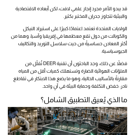
قد يبدو الأمر مجرد إنجاز علمي لافت، لكن أبعاده الاقتصادية
والبيئية تتجاوز جدران المختبر بكثير.
الولايات المتحدة تعتمد اعتمادًا كبيرًا على استيراد النيكل
والكوبالت من دول تقع معظمها في إفريقيا وآسيا، وهما من
أكثر المعادن حساسيةً من حيث سلاسل التوريد والتكاليف
الجيوسياسية.
فضلاً عن ذلك، وجد الباحثون أن تقنية DEER تُقلّل من
الملوّثات الهوائية الضارة وتستهلك كميات أقل من المياه
مقارنةً بالأساليب الحالية، وهو ما يضع هذا الابتكار في تقاطع
نادر: خفض التكلفة وحماية البيئة في آنٍ واحد.
ما الذي يُعيق التطبيق الشامل؟