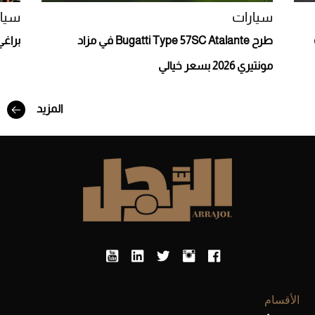
سيارات
سيار
Aston Martin Valiant: على هوى الأبطال
طرح Bugatti Type 57SC Atalante في مزاد
براغي 
مونتيري 2026 بسعر خيالي
المزيد
أفضل تدريج للشعر الطويل لإطلالة جريئة وعصرية
الأقسام