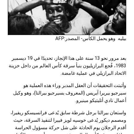
بيليه وهو يحمل الكأس- المصدر:AFP
بعد مرور نحو 13 سنة على هذا الإنجاز، تحديدًا في 19 ديسمبر
1983، فُجع البرازيليون بنبأ سرقة كأس العالم من داخل خزينة
الاتحاد البرازيلي في عملية غامضة.
وأثبتت التحقيقات أن العقل المدبر وراء هذه العملية هو
سيرجيو بيريرا آيريس (المعروف بسيرجيو بيرالتا)، وهو وكيل
أعمال نادي أتليتيكو مينيرو.
واستعان بيرالتا برجل شرطة سابق يُدعى فرانسيسكو ريفيرا،
ومصمم ديكور يُدعى خوسيه لويز فييرا لتنفيذ السرقة، حيث
أقدم الرجلان يوم الحادثة على شل حركة مسؤول الحراسة