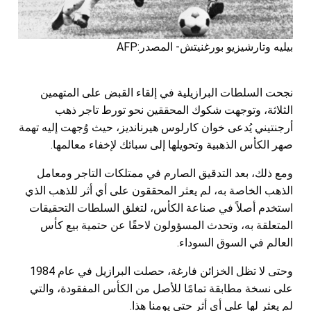
بيليه وتارشيزيو بورغنيتش- المصدر:AFP
نجحت السلطات البرازيلية في إلقاء القبض على المتهمين
الثلاثة، وتوجهت شكوك المحققين نحو تورط تاجر ذهب
أرجنتيني يُدعى خوان كارلوس هيرنانديز، حيث وُجهت إليه تهمة
صهر الكأس الذهبية وتحويلها إلى سبائك لإخفاء معالمها.
ومع ذلك، بعد التدقيق الصارم في ممتلكات التاجر ومعامل
الذهب الخاصة به، لم يعثر المحققون على أي أثر للذهب الذي
استخدم أصلاً في صناعة الكأس، لتغلق السلطات التحقيقات
المتعلقة به، وتحدث المسؤولون لاحقًا عن حتمية بيع كأس
العالم في السوق السوداء.
وحتى لا تظل الخزائن فارغة، حصلت البرازيل في عام 1984
على نسخة مطابقة تمامًا للأصل من الكأس المفقودة، والتي
لم يعثر لها على أي أثر حتى يومنا هذا.