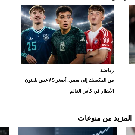
قبل ليلة النزال.. اكتمال وزن أبطال "The
Comeback" في جدة (فيديو)
2026-07-25
"بوجاتي ميسترال" الاستثنائية للبيع في
مزاد مونتيري
2026-07-23
أغلى 10 عطور في العالم للرجال تمنحك فخامة
استثنائية
رياضة
من المكسيك إلى مصر.. أصغر 5 لاعبين يلفتون
الأنظار في كأس العالم
المزيد من منوعات