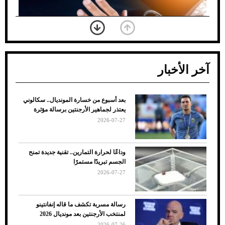
آخر الأخبار
بعد أسبوع من خسارة المونديال.. سكالوني
ضعف تبريد مكيف السيارة عند الوقوف.. أشهر
يعتذر لجماهير الأرجنتين برسالة مؤثرة
الأسباب والحلول
2026-07-27
وداعًا لحرارة التمارين.. تقنية جديدة تمنح
الجسم تبريدًا مستمرًا
2026-07-27
رسالة مسربة تكشف ما قاله إنفانتينو
لمنتخب الأرجنتين بعد مونديال 2026
2026-07-26