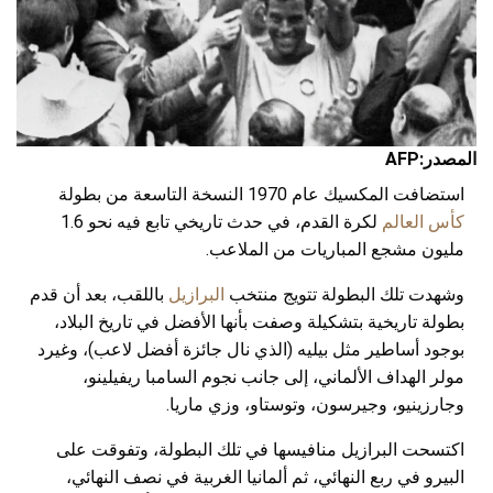
المصدر:AFP
استضافت المكسيك عام 1970 النسخة التاسعة من بطولة
كأس العالم
لكرة القدم، في حدث تاريخي تابع فيه نحو 1.6
مليون مشجع المباريات من الملاعب.
وشهدت تلك البطولة تتويج منتخب
البرازيل
باللقب، بعد أن قدم
بطولة تاريخية بتشكيلة وصفت بأنها الأفضل في تاريخ البلاد،
بوجود أساطير مثل بيليه (الذي نال جائزة أفضل لاعب)، وغيرد
مولر الهداف الألماني، إلى جانب نجوم السامبا ريفيلينو،
وجارزينيو، وجيرسون، وتوستاو، وزي ماريا.
اكتسحت البرازيل منافيسها في تلك البطولة، وتفوقت على
البيرو في ربع النهائي، ثم ألمانيا الغربية في نصف النهائي،