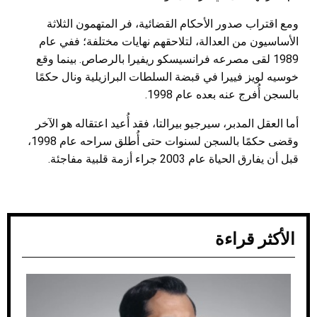
ومع اقتراب صدور الأحكام القضائية، فر المتهمون الثلاثة
الأساسيون من العدالة، لتلاحقهم نهايات مختلفة؛ ففي عام
1989 لقى مصرعه فرانسيسكو ريفيرا بالرصاص. بينما وقع
خوسيه لويز فييرا في قبضة السلطات البرازيلية ونال حكمًا
بالسجن أُفرج عنه بعده عام 1998.
أما العقل المدبر، سيرجيو بيرالتا، فقد أُعيد اعتقاله هو الآخر
وقضى حكمًا بالسجن لسنوات حتى أُطلق سراحه عام 1998،
قبل أن يفارق الحياة عام 2003 جراء أزمة قلبية مفاجئة.
الأكثر قراءة