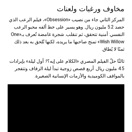
مخاوف ورغبات ولعنات
المركز الثاني جاء من نصيب «Obsession»، فيلم الرعب الذي
حصد 5.2 مليون ريال. وهو يسير على خط ألفه محبو الرعب
النفسي: أمنية تتحقق، ثم تنقلب. شجرة غامضة تُعرف بـ«One
Wish Willow» تمنح صاحبها ما يريده، لكنها تُلحق به بعد ذلك
ثمنًا لا يُطاق.
ثالثًا حلّ الفيلم المصري «الكلام على إيه؟!: أول ليلة» بإيرادات
4.5 مليون ريال. أربع قصص زوجية تبدأ ليلة الزفاف وتتفجر
بالمواقف الكوميدية والأزمات الإنسانية الصغيرة.