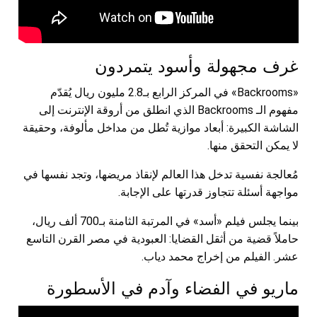
غرف مجهولة وأسود يتمردون
«Backrooms» في المركز الرابع بـ2.8 مليون ريال يُقدّم
مفهوم الـ Backrooms الذي انطلق من أروقة الإنترنت إلى
الشاشة الكبيرة: أبعاد موازية تُطل من مداخل مألوفة، وحقيقة
لا يمكن التحقق منها.
مُعالجة نفسية تدخل هذا العالم لإنقاذ مريضها، وتجد نفسها في
مواجهة أسئلة تتجاوز قدرتها على الإجابة.
بينما يجلس فيلم «أسد» في المرتبة الثامنة بـ700 ألف ريال،
حاملاً قضية من أثقل القضايا: العبودية في مصر القرن التاسع
عشر. الفيلم من إخراج محمد دياب.
ماريو في الفضاء وآدم في الأسطورة