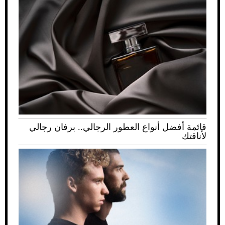
قائمة أفضل أنواع العطور الرجالي.. برفان رجالي
لأناقتك