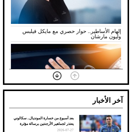
إلهام الأساطير.. حوار حصري مع مايكل فيلبس
وليون مارشان
آخر الأخبار
بعد أسبوع من خسارة المونديال.. سكالوني
ضعف تبريد مكيف السيارة عند الوقوف.. أشهر
يعتذر لجماهير الأرجنتين برسالة مؤثرة
الأسباب والحلول
2026-07-27