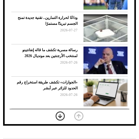
وداعًا لحرارة التمارين.. تقنية جديدة تمنح
الجسم تبريدًا مستمرًا
2026-07-27
رسالة مسربة تكشف ما قاله إنفانتينو
لمنتخب الأرجنتين بعد مونديال 2026
2026-07-26
7 نصائح لاختيار لون البنطلون المناسب للقميص
«الجوازات» تكشف طريقة استخراج رقم
الأسود
الحدود للزائر عبر أبشر
2026-07-26
بعد 7 أشهر من تعرضه لحادث مروع.. جوشوا
يفوز على برينغا بـ"الضربة القاضية" (فيديو)
2026-07-26