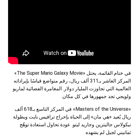
في ختام القائمة، يحتل «The Super Mario Galaxy Movie»
المركز العاشر بـ311 ألف ريال، رقم متواضع قياسًا بإيراداته
العالمية التي تجاوزت المليار دولار. المغامرة الفضائية لماريو
ولويجي تجد جمهورها في كل مكان.
«Masters of the Universe» في المركز التاسع بـ618 ألف
ريال يُعيد «هي مان» إلى الحياة بإخراج ترافيس نايت وبطولة
نيكولاس جاليتزين وجاريد ليتو. عودة تحاول استعادة توهّج
ثمانيني لجيل لم يشهده.