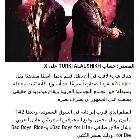
المصدر : حساب TURKI ALALSHIKH على X
هناك شيء لافت في أن يظل فيلم يحمل اسمًا مقتضبًا مثل
«
7Dogs
» يقود الصدارة أسبوعًا بعد أسبوع، كأنه يُثبت معادلة
بسيطة: حين تجتمع النجومية العربية بإيقاع هوليوودي حقيقي،
يصعب على الجمهور أن يصرف بصره.
الفيلم الذي قارب إيراداته في السوق السعودية وحدها 14.2
مليون ريال، يحمل توقيع المخرجَين المغربيَّين عادل العربي
وبلال فلاح، صانعَي «Bad Boys for Life» و«Bad Boys: Ride
or Die»، وذلك يفسر الكثير.