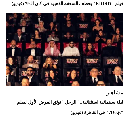
فيلم "FJORD" يخطف السعفة الذهبية في كان الـ79 (فيديو)
أفضل تدريج للشعر الطويل لإطلالة جريئة وعصرية
مشاهير
ليلة سينمائية استثنائية.. "الرجل" توثق العرض الأول لفيلم
"7Dogs" في القاهرة (فيديو)
أحذية Mary Jane: ترف وأناقة للرجال