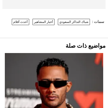
موعد صرف حساب المواطن لشهر
أغسطس 2026
2026-07-25
سمات :
شباك التذاكر السعودي
أخبار المشاهير
أحدث أفلام
نرى المستقبل من خلال تصميماتنا.. كيف حجزت
1886 مكانها في عالم الأزياء؟
أقصر يوم في 2026 يقترب.. ماذا يحدث في
دوران الأرض؟
2026-07-25
مواضيع ذات صلة
قبل ليلة النزال.. اكتمال وزن أبطال "The
Comeback" في جدة (فيديو)
2026-07-25
"بوجاتي ميسترال" الاستثنائية للبيع في
مزاد مونتيري
2026-07-23
أغلى 10 عطور في العالم للرجال تمنحك فخامة
استثنائية