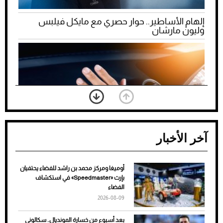
إلهام الأساطير.. حوار حصري مع مايكل فيلبس
وليون مارشان
آخر الأخبار
أوميغا ومركز محمد بن راشد للفضاء يحتفيان
ضعف تبريد مكيف السيارة عند الوقوف.. أشهر
بإرث «Speedmaster» في استكشاف
الأسباب والحلول
الفضاء
2026-08-09
بعد أسبوع من خسارة المونديال.. سكالوني