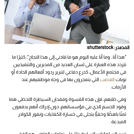
المصدر: shutterstock
"هذا أنا.. وما أنا عليه اليوم هو ما قادني إلى هذا النجاح"، كثيرًا ما
تتردد هذه العبارة على لسان العديد من المديرين والتنفيذيين
في مجتمع الأعمال، كدرع دفاعي لتبرير ردود أفعالهم الحادة أو
نوبات
الغضب
التي ينفجرون بها في وجه موظفيهم عند
الأزمات.
وفي ظنهم، فإن هذه القسوة وفقدان السيطرة اللحظي هما
وقود الحسم الذي بنى مؤسساتهم، دون إدراك أنهم يدفعون
ثمنًا باهظًا وخفيًّا يتجلى في خسارة الكفاءات ونفور الكوادر
المبدعة.
تبرير السلوكيات السلبية بناءً على نجاحات الماضي هو الفخ