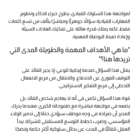
لمواجهة هذا السلوك القيادي، يطرح خبراء الذكاء وتطوير
المهارات القيادية سؤالاً جوهريًّا ومباشرًا يتألف من تسع كلمات
فقط، لكنه يملك قدرة هائلة على تفكيك العادات السيئة
وإعادة ضبط البوصلة المهنية:
"ما هي الأهداف المهمة والطويلة المدى التي
تريدها هنا؟"
يمثل هذا السؤال صدمة إيجابية للوعي؛ إذ يجبر القائد على
التوقف الفوري عن الاندفاع، والانتقال من مربع الانفعال
اللحظي إلى مربع التفكير الاستراتيجي.
قوة هذا السؤال تكمن في أنه لا يهاجم شخص القائد، بل
يضعه في مواجهة مباشرة مع طموحاته الكبرى؛ فعندما يدرك
المدير أن صراخه في وجه موظف سيؤدي حتمًا إلى تدمير الولاء
المؤسسي، وضرب خطط التوسع المستقبلي للشركة، يبدأ
العقل تلقائيًّا في البحث عن بدائل سلوكية أكثر حكمة ونضجًا.