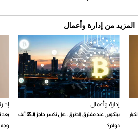
المزيد من إدارة وأعمال
Aston Martin Valiant: على هوى الأبطال
إدارة وأعمال
إدار
ديدة لكبار
بيتكوين عند مفترق الطرق.. هل تكسر حاجز الـ65 ألف
دولار؟
وجه 