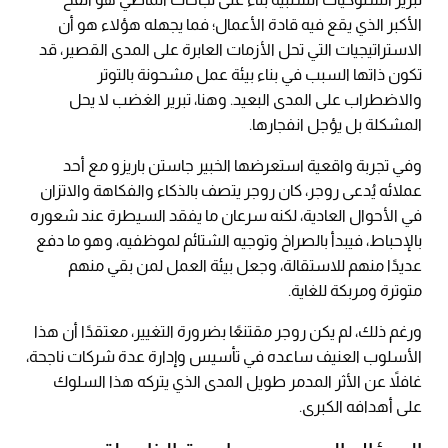
الأكبر الذي يقع فيه قادة الأعمال؛ فما يجهله هؤلاء هو أن
الاستراتيجيات التي تحل الأزمات العابرة على المدى القصير، قد
تكون ذاتها السبب في بناء بيئة عمل مشحونة بالتوتر
والاضطراب على المدى البعيد. وهنا، تبرير الغضب لا يحل
المشكلة بل يؤجل انفجارها.
وفي تجربة واقعية استعرضها الخبير جاستن باريزو مع أحد
عملائه يُدعى روجر، كان روجر يتصف بالذكاء والفكاهة والاتزان
في الأحوال العادية، لكنه سرعان ما يفقد السيطرة عند شعوره
بالإحباط، فيبدأ بالصراخ وتوجيه الشتائم لموظفيه، وهو ما دفع
عديدًا منهم للاستقالة، وجعل بيئة العمل لمن بقي منهم
متوترة ومربكة للغاية.
ورغم ذلك، لم يكن روجر مقتنعًا بضرورة التغيير، معتقدًا أن هذا
الأسلوب العنيف ساعده في تأسيس وإدارة عدة شركات ناجحة،
غافلاً عن الأثر المدمر طويل المدى الذي يتركه هذا السلوك
على أهدافه الكبرى.