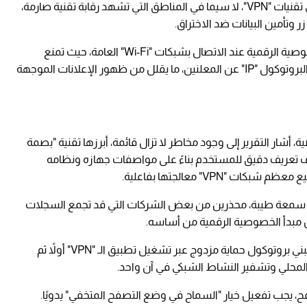
وقد شهدت السنوات الأخيرة قفزة هائلة في تبني تقنيات "VPN"، لا سيما في المناطق التي تشهد رقابة تقنية صارمة،
 وتأمين البيانات ضد الاختراق.
وتلعب هذه الشبكات دورًا جوهريًا في حماية الخصوصية الرقمية عند الاتصال بشبكات "Wi-Fi" العامة، حيث تمنع
المخترقين من اعتراض الاتصال، كما تحجب عنوان البروتوكول "IP" عن المعلنين، ما يقلل من ظهور الإعلانات الموجهة
، أشار التقرير إلى وجود مخاطر لا تزال قائمة، أبرزها تقنية "بصمة
ف تعريف دقيق للمستخدم بناءً على مواصفات جهازه ونظامه
VPN" معالجتها بفاعلية.
ي سمعة طيبة، محذرين من بعض الشركات التي قد تجمع السجلات
ض مبدأ الخصوصية الرقمية من أساسه.
ولتحقيق أقصى درجات الأمان، دعا المختصون إلى تبني بروتوكول حماية مزدوج عبر تشغيل تطبيق الـ "VPN" أولاً ثم
لمحلي وتشفير النشاط الشبكي في آن واحد.