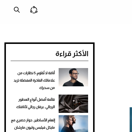
الأكثر قراءة
أناقة لا تُقاوم: 5 نظارات من
علاماتك الفاخرة المفضلة تزيد
من سحرك
قائمة أفضل أنواع العطور
الرجالي.. برفان رجالي لأناقتك
إلهام الأساطير.. حوار حصري مع
مايكل فيلبس وليون مارشان