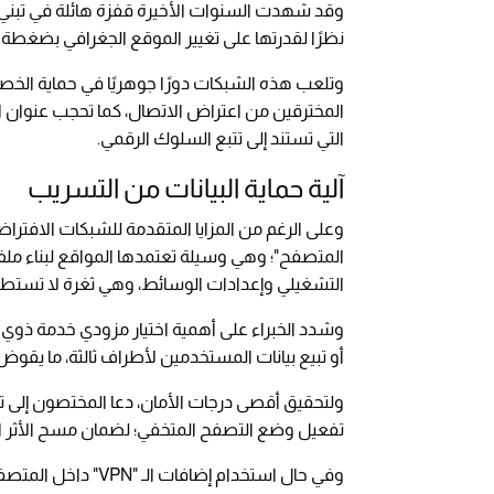
نظرًا لقدرتها على تغيير الموقع الجغرافي بضغطة زر
التي تستند إلى تتبع السلوك الرقمي.
آلية حماية البيانات من التسريب
وعلى الرغم من المزايا المتقدمة للشبكات الافتراضية
المتصفح"؛ وهي وسيلة تعتمدها المواقع لبناء مل
التشغيلي وإعدادات الوسائط، وهي ثغرة لا تستطيع معظم شبكات "
وشدد الخبراء على أهمية اختيار مزودي خدمة ذو
أو تبيع بيانات المستخدمين لأطراف ثالثة، ما يقو
تفعيل وضع التصفح المتخفي؛ لضمان مسح الأثر ا
وفي حال استخدام إضافات الـ "VPN" داخل المتصفح، يجب تفعيل خيار "السماح في وضع التصفح المتخفي" يدويًا.