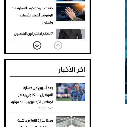
ضعف تبريد مكيف السيارة عند
الوقوف.. أشهر الأسباب
والحلول
7 نصائح لاختيار لون البنطلون
المناسب للقميص الأسود
نرى المستقبل من خلال
تصميماتنا.. كيف حجزت 1886
آخر الأخبار
مكانها في عالم الأزياء؟
أغلى 10 عطور في العالم للرجال
تمنحك فخامة استثنائية
بعد أسبوع من خسارة
المونديال.. سكالوني يعتذر
Aston Martin Valiant: على
لجماهير الأرجنتين برسالة مؤثرة
هوى الأبطال
2026-07-27
أفضل تدريج للشعر الطويل
وداعًا لحرارة التمارين.. تقنية
لإطلالة جريئة وعصرية