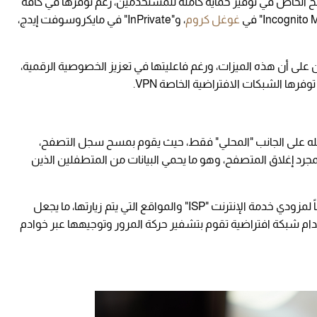
 الخاص في توفير حماية كاملة للمستخدمين، رغم توفرها في كافة
غوغل كروم
، و"InPrivate" في مايكروسوفت إيدج،
لى أن هذه الميزات، ورغم فاعليتها في تعزيز الخصوصية الرقمية،
توفرها الشبكات الافتراضية الخاصة VPN.
له على الجانب "المحلي" فقط، حيث يقوم بمسح سجل التصفح،
مجرد إغلاق المتصفح، وهو ما يحمي البيانات من المتطفلين الذين
ومع ذلك، تظل أنشطة المستخدم مكشوفة تماماً لمزودي خدمة الإنترنت "ISP" والمواقع التي يتم زيارتها، ما يجعل
 شبكة افتراضية تقوم بتشفير حركة المرور وتوجيهها عبر خوادم