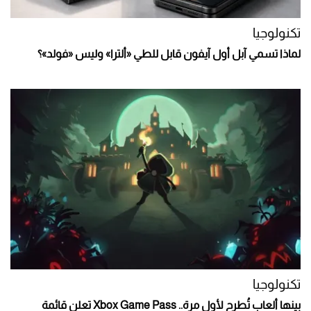
تكنولوجيا
لماذا تسمي آبل أول آيفون قابل للطي «ألترا» وليس «فولد»؟
تكنولوجيا
بينها ألعاب تُطرح لأول مرة.. Xbox Game Pass تعلن قائمة