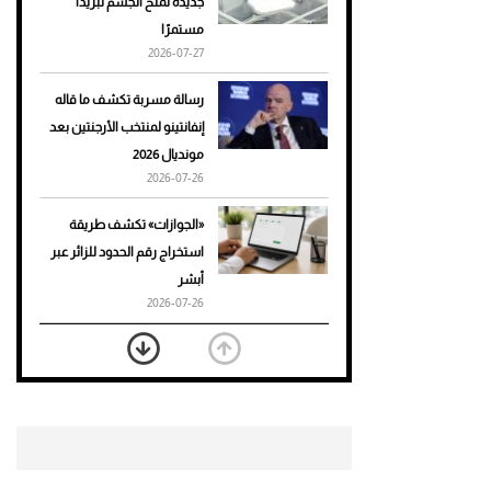
جديدة تمنح الجسم تبريدًا
مستمرًا
أحذية Mary Jane: ترف وأناقة
2026-07-27
للرجال
رسالة مسربة تكشف ما قاله
إنفانتينو لمنتخب الأرجنتين بعد
مونديال 2026
2026-07-26
«الجوازات» تكشف طريقة
استخراج رقم الحدود للزائر عبر
أبشر
2026-07-26
بعد 7 أشهر من تعرضه لحادث
مروع.. جوشوا يفوز على برينغا
بـ"الضربة القاضية" (فيديو)
2026-07-26
موعد صرف حساب المواطن