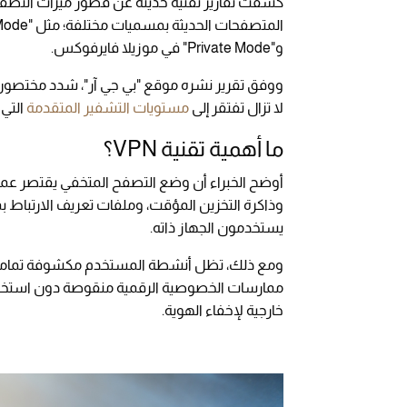
كشفت تقارير تقنية حديثة عن قصور ميزات التصفح
المتصفحات الحديثة بمسميات مختلفة؛ مثل "Incognito Mode" في
و"Private Mode" في موزيلا فايرفوكس.
ووفق تقرير نشره موقع "بي جي آر"، شدد مختصون ع
لا تزال تفتقر إلى
مستويات التشفير المتقدمة
التي 
ما أهمية تقنية VPN؟
أوضح الخبراء أن وضع التصفح المتخفي يقتصر عم
وذاكرة التخزين المؤقت، وملفات تعريف الارتباط ب
يستخدمون الجهاز ذاته.
ممارسات الخصوصية الرقمية منقوصة دون استخدام
خارجية لإخفاء الهوية.