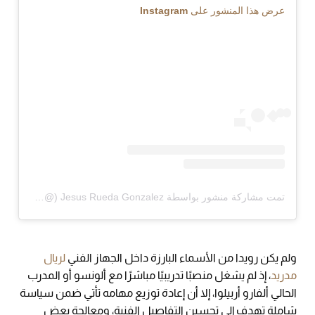
عرض هذا المنشور على Instagram
تمت مشاركة منشور بواسطة ‏‎Jesus Rueda Gonzalez‎‏ (@‏‎jesusruedagonzalez‎‏)
ولم يكن رويدا من الأسماء البارزة داخل الجهاز الفني
لريال
مدريد
، إذ لم يشغل منصبًا تدريبيًا مباشرًا مع ألونسو أو المدرب
الحالي ألفارو أربيلوا، إلا أن إعادة توزيع مهامه تأتي ضمن سياسة
شاملة تهدف إلى تحسين التفاصيل الفنية، ومعالجة بعض