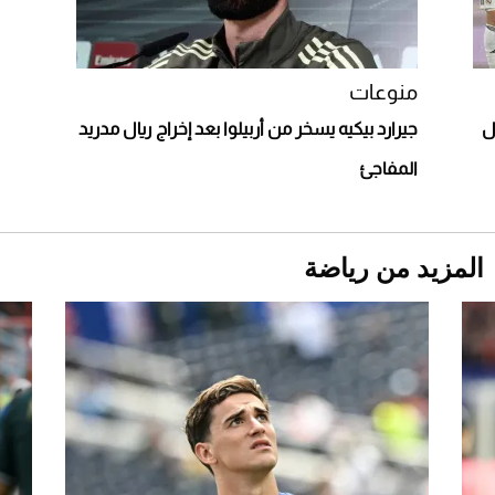
مونتيري
2026-07-23
أغلى 10 عطور في العالم للرجال تمنحك فخامة
استثنائية
منوعات
ل
جيرارد بيكيه يسخر من أربيلوا بعد إخراج ريال مدريد
المفاجئ
المزيد من رياضة
Aston Martin Valiant: على هوى الأبطال