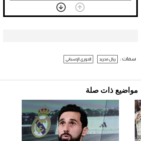
بعد 7 أشهر من تعرضه لحادث مروع.. جوشوا
يفوز على برينغا بـ"الضربة القاضية" (فيديو)
2026-07-26
موعد صرف حساب المواطن لشهر
أغسطس 2026
2026-07-25
سمات :
ريال مدريد
الدوري الإسباني
نرى المستقبل من خلال تصميماتنا.. كيف حجزت
1886 مكانها في عالم الأزياء؟
أقصر يوم في 2026 يقترب.. ماذا يحدث في
دوران الأرض؟
2026-07-25
مواضيع ذات صلة
قبل ليلة النزال.. اكتمال وزن أبطال "The
Comeback" في جدة (فيديو)
2026-07-25
"بوجاتي ميسترال" الاستثنائية للبيع في مزاد