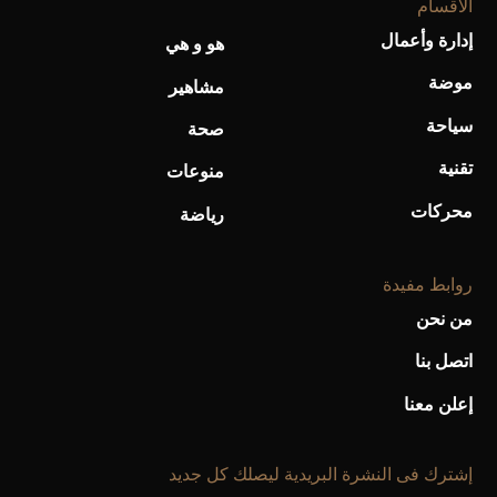
الأقسام
إدارة وأعمال
هو و هي
أحذية Mary Jane: ترف وأناقة للرجال
موضة
مشاهير
سياحة
صحة
تقنية
منوعات
محركات
رياضة
روابط مفيدة
من نحن
اتصل بنا
إعلن معنا
إشترك فى النشرة البريدية ليصلك كل جديد