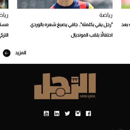
رياضة
رياض
 بعد
"رجل يفي بكلمته".. جافي يصبغ شعره بالوردي
مستغ
احتفالاً بلقب المونديال
الترك
المزيد
أفضل تدريج للشعر الطويل لإطلالة جريئة وعصرية