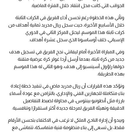
الجوانب التي كانت محل انتقاد خلال الفترة الماضية.
وتأتي هذه الخطوة رغم تحسن أداء الفريق في الكرات الثابتة
خلال الأسابيع الأخيرة، حيث سجل ريال مدريد ثمانية أهداف من
كرات ثابتة هذا الموسم، ليحتل المركز الثاني في الدوري
الإسباني، خلف أوساسونا الذي سجل عشرة أهداف.
وفي المباراة الأخيرة أمام ليفانتي، نجح الفريق في تسجيل هدف
جديد من كرة ثابتة، بعدما أرسل أردا غولر كرة عرضية متقنة
حولها راؤول أسينسيو إلى هدف، وهو الثاني له هذا الموسم
بهذه الطريقة.
وتؤكد هذه القرارات أن ريال مدريد ماضٍ في تنفيذ خطة إعادة
بناء متكاملة للجهازين الفني والإداري، بالتزامن مع عودة أسماء
بارزة مثل أنطونيو بينتوس، في محاولة لضبط التفاصيل
الدقيقة وتهيئة الفريق لمرحلة جديدة أكثر استقرارًا وتنافسية.
ويبدو أن إدارة النادي الملكي لا ترغب في الاكتفاء بتحسن الأرقام
فقط، بل تسعى إلى بناء منظومة فنية متماسكة، تتماشى مع