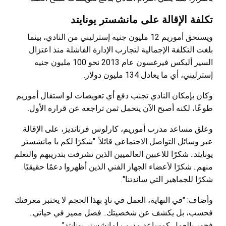
تكلفة الإقالة على مانشستر يونايتد
ويستحق أموريم 12 مليون جنيه إسترليني من النادي، بينما
بلغت التكلفة الإجمالية لتجارب الإدارة الفاشلة منذ اعتزال
السير أليكس فيرغسون عام 2013 نحو 100 مليون جنيه
إسترليني، أي ما يعادل 134 مليون دولار.
وكان بإمكان النادي تجنب دفع أي تعويضات لو استقال أموريم
طوعًا، لكنه أصبح الآن يتحمل ثمن تراجعه عن قراره الأول.
وعلق مساعد مدرب أموريم، كارلوس فرنانديز، على الإقالة
عبر وسائل التواصل الاجتماعي قائلاً: "شكرًا لكم يا مانشستر
يونايتد.. شكرًا للاعبين العالميين الذين تشرفت بتدريبهم والتعلم
منهم.. شكرًا لأعضاء الجهاز الفني الذين أظهروا دعمًا حقيقيًا.
شكرًا للجماهير التي ساندتنا".
وأضاف: "في النهاية، العمل في نادٍ بهذا الحجم لا يختبر معرفتك
فحسب، بل يكشف عن شخصيتك.. فصل مميز في حياتي..
فخور بالعمل كمساعد مدرب لمانشستر يونايتد".