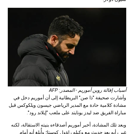
أسباب إقالة روبن أموريم - المصدر: AFP
وأشارت صحيفة "ذا صن" البريطانية إلى أن أموريم دخل في
مشادة كلامية حادة مع المدير الرياضي جيسون ويلكوكس قبل
مباراة الفريق ضد ليدز يونايتد على ملعب "إيلاند رود".
وبعد تلك المشادة، أخبر أموريم أصدقاءه بنيته الاستقالة، لكنه
غير رأيه بعد حديث مع وكيله راؤول كوستا؛ وأُبلغ أنه أمام