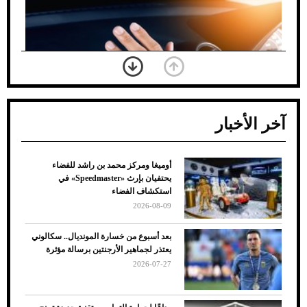
آخر الأخبار
أوميغا ومركز محمد بن راشد للفضاء
ضعف تبريد مكيف السيارة عند الوقوف.. أشهر
يحتفيان بإرث «Speedmaster» في
الأسباب والحلول
استكشاف الفضاء
2026-08-09
بعد أسبوع من خسارة المونديال.. سكالوني
يعتذر لجماهير الأرجنتين برسالة مؤثرة
2026-07-27