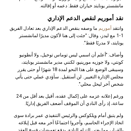
مانشستر يونايتد خياران فقط: دعمه أو إقالته.
نقد أموريم لنقص الدعم الإداري
وانتقد
أموريم
ما وصفه بنقص الدعم الإداري بعد تعادل الفريق
1-1 مع ليدز، وقال: "جئت إلى هنا لأكون مديرًا لمانشستر
يونايتد، لا مدربًا فقط".
وأضاف: "أعلم أن اسمي ليس توماس توخيل، ولا أنطونيو
كونتي، ولا جوزيه مورينيو، لكنني مدير مانشستر يونايتد،
وسيبقى الوضع على هذا النحو لمدة 18 شهرًا أو حتى يقرر
مجلس الإدارة التغيير.. لن أستقيل.. سأؤدي عملي حتى يأتي
شخص آخر ليحل محلي".
ورغم إعلانه عزمه على إكمال عقده، أقيل بعد أقل من 24
ساعة، إذ رأى النادي أن الموقف أضعف الفريق إداريًا.
ولم يتبق أمام ويلكوكس والرئيس التنفيذي عمر برادة سوى
اتخاذ الإجراء الحاسم، وأجروا اجتماعًا آخر معه قبل إبلاغه
بالقرار، مما يعني التزام النادي بدفع تعويضات فسخ العقد.