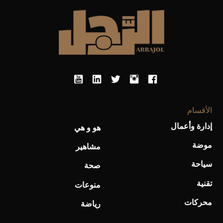
الأقسام
أحذية Mary Jane: ترف وأناقة للرجال
إدارة وأعمال
هو و هي
موضة
مشاهير
سياحة
صحة
تقنية
منوعات
محركات
رياضة