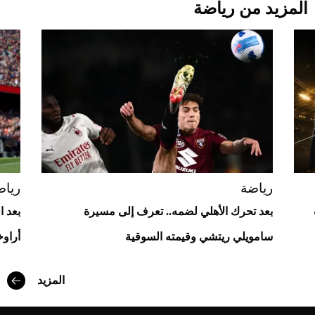
المزيد من رياضة
Aston Martin Valiant: على هوى الأبطال
رياضة
رياض
بعد تحرك الأهلي لضمه.. تعرف إلى مسيرة
بعد ا
سامويلي ريتشي وقيمته السوقية
أراوخ
أفضل تدريج للشعر الطويل لإطلالة جريئة وعصرية
المزيد