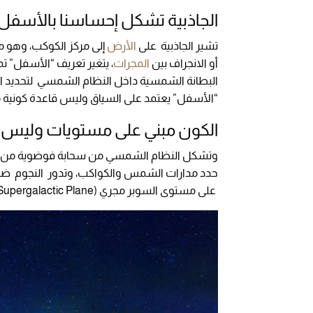
الجاذبية تشكل إحساسنا بالأسفل
تشير الجاذبية على
الأرض
إلى مركز الكوكب، وهو ما
أو الانجراف بين
المجرات
، يتغير تعريف “الأسفل” تم
البطانة الشمسية داخل النظام الشمسي لتحديد ال
“الأسفل” يعتمد على السياق وليس قاعدة كونية 
الكون مبني على مستويات وليس ن
وتشكل النظام الشمسي من سحابة فوضوية من الغاز و
حدد مدارات الشمس والكواكب، وتدور النجوم ضمن
على مستوى السوبر مجري (Supergalactic Plane).