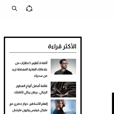
الأكثر قراءة
أناقة لا تُقاوم: 5 نظارات من
علاماتك الفاخرة المفضلة تزيد
من سحرك
قائمة أفضل أنواع العطور
الرجالي.. برفان رجالي لأناقتك
إلهام الأساطير.. حوار حصري مع
مايكل فيلبس وليون مارشان