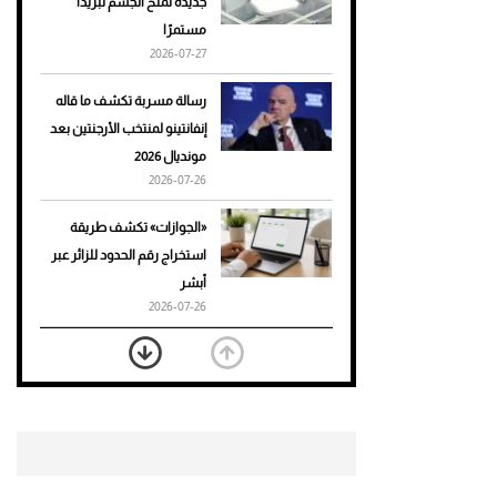
جديدة تمنح الجسم تبريدًا
مستمرًا
أحذية Mary Jane: ترف وأناقة
2026-07-27
للرجال
رسالة مسربة تكشف ما قاله
إنفانتينو لمنتخب الأرجنتين بعد
مونديال 2026
2026-07-26
«الجوازات» تكشف طريقة
استخراج رقم الحدود للزائر عبر
أبشر
2026-07-26
بعد 7 أشهر من تعرضه لحادث
مروع.. جوشوا يفوز على برينغا
بـ"الضربة القاضية" (فيديو)
2026-07-26
موعد صرف حساب المواطن