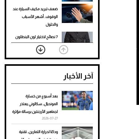
ضعف تبريد مكيف السيارة عند
الوقوف.. أشهر الأسباب
والحلول
7 نصائح لاختيار لون البنطلون
المناسب للقميص الأسود
نرى المستقبل من خلال
تصميماتنا.. كيف حجزت 1886
آخر الأخبار
مكانها في عالم الأزياء؟
أغلى 10 عطور في العالم للرجال
تمنحك فخامة استثنائية
بعد أسبوع من خسارة
المونديال.. سكالوني يعتذر
Aston Martin Valiant: على
لجماهير الأرجنتين برسالة مؤثرة
هوى الأبطال
2026-07-27
أفضل تدريج للشعر الطويل
وداعًا لحرارة التمارين.. تقنية
لإطلالة جريئة وعصرية