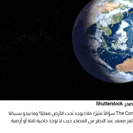
Shutte
طرحت دراسة حديثة نشرت على موقع The Conversation سؤالًا مثيرًا: ماذا يوجد تحت الأرض فعليًا؟ وما يبدو بسيطًا
غز معقد عند النظر من الفضاء، حيث لا توجد جاذبية ثابتة أو أرضية