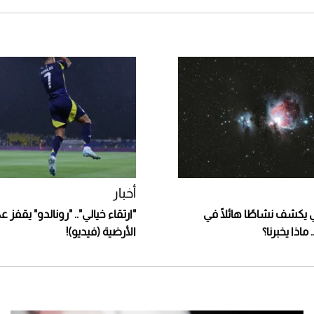
أخبار
يكشف نشاطًا هائلًا في
"ارتقاء خيالي".. "رونالدو" يقفز 
ماذا يخبرنا؟
الأرضية (فيديو)!