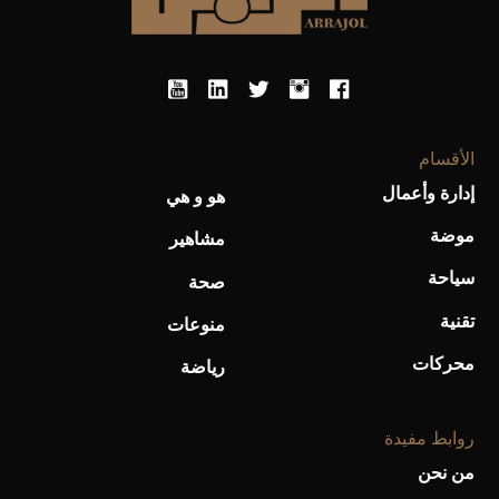
أحذية Mary Jane: ترف وأناقة للرجال
الأقسام
إدارة وأعمال
هو و هي
موضة
مشاهير
سياحة
صحة
تقنية
منوعات
محركات
رياضة
روابط مفيدة
من نحن