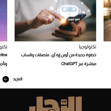
Aston Martin Valiant: على هوى الأبطال
تكنولوجيا
تكنو
خطوة جديدة من أوبن إيه آي.. ملصقات واتساب
مباشرة عبر ChatGPT
وتأجي
أفضل تدريج للشعر الطويل لإطلالة جريئة وعصرية
المزيد