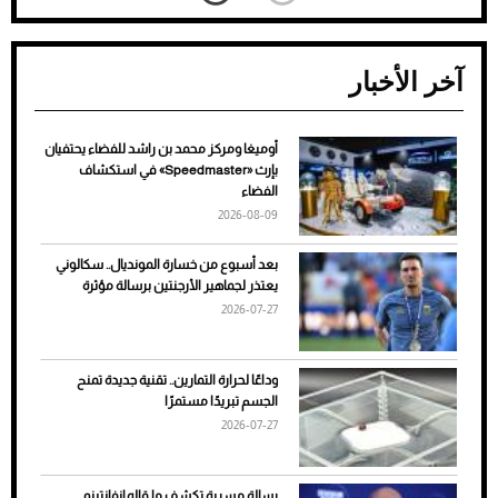
آخر الأخبار
أوميغا ومركز محمد بن راشد للفضاء يحتفيان
ضعف تبريد مكيف السيارة عند الوقوف.. أشهر
بإرث «Speedmaster» في استكشاف
الأسباب والحلول
الفضاء
2026-08-09
بعد أسبوع من خسارة المونديال.. سكالوني
يعتذر لجماهير الأرجنتين برسالة مؤثرة
2026-07-27
وداعًا لحرارة التمارين.. تقنية جديدة تمنح
الجسم تبريدًا مستمرًا
2026-07-27
7 نصائح لاختيار لون البنطلون المناسب للقميص
رسالة مسربة تكشف ما قاله إنفانتينو