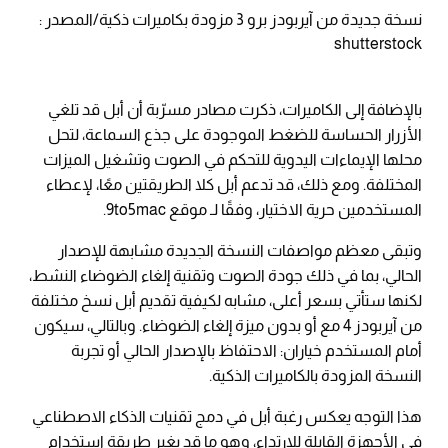
نسخة جديدة من آيربودز برو 3 مزودة بكاميرات ذكية/المصدر :
shutterstock
بالإضافة إلى الكاميرات، ذكرت مصادر مسرّبة أن أبل قد تلغي
الأزرار الحساسة للضغط الموجودة على جذع السماعة، لتحل
محلها الإيماءات اليدوية للتحكم في الصوت وتشغيل الميزات
المختلفة. ومع ذلك، قد تدعم أبل كلا الطريقتين معًا، لإعطاء
المستخدمين حرية الاختيار، وفقًا لـ موقع 9to5mac.
وتبقى معظم مواصفات النسخة الجديدة مشابهة للإصدار
الحالي، بما في ذلك جودة الصوت وتقنية إلغاء الضوضاء النشط،
لكنها ستأتي بسعر أعلى، مشابه لكيفية تقديم أبل نسخ مختلفة
من آيربودز 4 مع أو بدون ميزة إلغاء الضوضاء. وبالتالي، سيكون
أمام المستخدم خياران: الاحتفاظ بالإصدار الحالي أو تجربة
النسخة المزودة بالكاميرات الذكية.
هذا التوجه يعكس رغبة أبل في دمج تقنيات الذكاء الاصطناعي
في الأجهزة القابلة للارتداء، وهو ما قد يغير طريقة استخدام