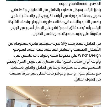
المصدر : superyachttimes
يتميز اليخت بهيكل مصنوع بالكامل من الألمنيوم، وخط مائي
طويل، ودفة مزدوجة من ألياف الكربون، إلى جانب شراع قوي
يضمن الأداء والثبات في مختلف ظروف الإبحار. وتصف الشركة
اليخت بأنه "يخت فائق الحجم" قادر على الإبحار أسرع من الرياح،
متفوقًا على يخوت بمحركات من نفس الطول.
في الداخل، يقدم يخت Sky تجربة معيشية فاخرة مستوحاة من
الأشكال الطبيعية والمناظر الساحلية، حيث اعتمد استوديو
Winch Design على خطوط نحتية ومواد ذات ملمس غني
ولوحة ألوان محايدة لخلق "ملاذ معماري في عرض البحر". ويضم
التصميم مساحات مفتوحة تربط بين الداخل والخارج بانسيابية،
مع سطح علوي واسع وحواجز قابلة للطي تتيح تجربة معيشة
في الهواء الطلق.