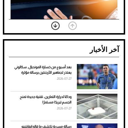
آخر الأخبار
بعد أسبوع من خسارة المونديال.. سكالوني
ضعف تبريد مكيف السيارة عند الوقوف.. أشهر
يعتذر لجماهير الأرجنتين برسالة مؤثرة
الأسباب والحلول
2026-07-27
وداعًا لحرارة التمارين.. تقنية جديدة تمنح
الجسم تبريدًا مستمرًا
2026-07-27
رسالة مسربة تكشف ما قاله إنفانتينو