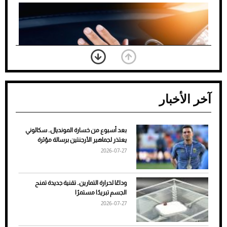
آخر الأخبار
بعد أسبوع من خسارة المونديال.. سكالوني
ضعف تبريد مكيف السيارة عند الوقوف.. أشهر
يعتذر لجماهير الأرجنتين برسالة مؤثرة
الأسباب والحلول
2026-07-27
وداعًا لحرارة التمارين.. تقنية جديدة تمنح
الجسم تبريدًا مستمرًا
2026-07-27