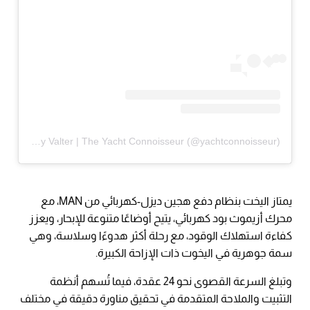
A post shared by Valter | The Yacht Connoisseur (@yachtconnoisseur)
يمتاز اليخت بنظام دفع هجين ديزل-كهربائي من MAN، مع
محرك أزيموث بود كهربائي، يتيح أوضاعًا متنوعة للإبحار، ويعزز
كفاءة استهلاك الوقود، مع رحلة أكثر هدوءًا وسلاسة، وهي
سمة جوهرية في اليخوت ذات الإزاحة الكبيرة.
وتبلغ السرعة القصوى نحو 24 عقدة، فيما تُسهم أنظمة
التثبيت والملاحة المتقدمة في تحقيق مناورة دقيقة في مختلف