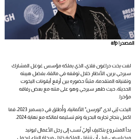
المصدر| afp
لفت يخت دراغون فلاي، الذي يملكه مؤسس غوغل المشارك
سيرجي برين، الأنظار خلال توقفه في مالقة، بفضل هيبته
وتقنياته المتقدمة، مثبتًا حضوره بين أرفع أيقونات اليخوت
الحديثة، حيث ظهر سيرجي وهو على متنه مع بعض رفاقه
مؤخرا.
اليخت بُنِي لدى "لورسن" الألمانية، وأُطلق في ديسمبر 2023، فما
اكمل بنجاح تجاربه البحرية وتم تسليمه لمالكه مع نهاية 2024.
بدأ المشروع بتكليفٍ أوليّ نُسب إلى رجل الأعمال ليونيد
ميخيلسون، قبل أن تنتقل الملكية خلال مرحلة البناء، ليحمل