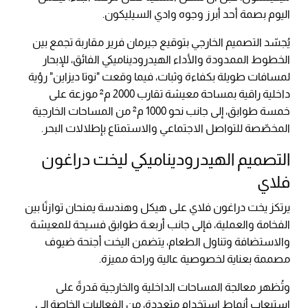
اليوم بصمة أحد أبرز وجوه وادي السيليكون.
يُجسّد التصميم الخارجي بتوقيع جيرمان فرير مقاربة تجمع بين
الخطوط الممدودة والأداء الهيدروديناميكي الفائق، للإبحار
لمسافات طويلة بكفاءة وثبات، فيما وقعت "نوتا ديزاين" رؤية
داخلية راقية بمساحة معيشة تقارب 2000 م² موزعة على
خمسة طوابق، إلى جانب نحو 1000 م² من المساحات الخارجية
المخصّصة للتواصل الاجتماعي والاستمتاع بإطلالات البحر.
التصميم الهيدروديناميكي ليخت دراغون
فلاي
يرتكز يخت دراغون فلاي على هيكل وهندسة يمنحان توازنًا بين
الفخامة والعملية، فإلى جانب أربعـة طوابق فسيحة للمعيشة
والاستضافة وتناول الطعام، يتضمن اليخت أجنحة ضيوف
مصممة بعناية لخصوصية عالية وراحة مميزة.
وتُظهر معالجة المساحات الداخلية والخارجية قدرةً على
استيعاب أنماط استخدام متعددة، من الفعاليات الخاصة إلى