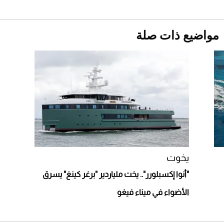
دوران الأرض؟
2026-07-25
مواضيع ذات صلة
قبل ليلة النزال.. اكتمال وزن أبطال "The
Comeback" في جدة (فيديو)
2026-07-25
"بوجاتي ميسترال" الاستثنائية للبيع في مزاد
مونتيري
2026-07-23
أغلى 10 عطور في العالم للرجال تمنحك فخامة
استثنائية
يخوت
"أنوا إكسبلورر".. يخت ملياردير "برغر كينغ" يسرق
الأضواء في ميناء فيغو