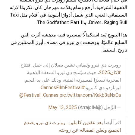
الذهبية الشرفية، أرفع وسام يقدّمه مهرجان كان، تكريمًا لإرثه
السينمائي الغني، الذي شمل أدوارًا أيقونية في أفلام مثل Taxi
Driver، Raging Bull، وThe Godfather: Part II.
هذا التتويج يُعد استكمالًا لمسيرة فنية مدهشة أثرت الفن
السابع عالميًا، ووضعت دي نيرو في مصاف أبرز الممثلين في
تاريخ السينما.
روبرت دي نيرو وتيفاني تشين يصلان إلى حفل افتتاح
#كان2025
، حيث سيُمنح دي نيرو السعفة الذهبية
الفخرية تقديرًا لمسيرته الفنية، وذلك على يد النجم
ليوناردو دي كابريو.
#CannesFilmFestival
@Festival_Cannes
pic.twitter.com/Kakb3aNxCa
— الرَّجل (@ArrajolM)
May 13, 2025
اقرأ أيضاً
بعد عقدين كاملين.. روبرت دي نيرو يصدم
الجميع ويعلن انفصاله عن زوجته