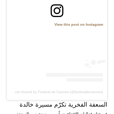
View this post on Instagram
A post shared by Festival de Cannes (@festivaldecannes)
السعفة الفخرية تكرّم مسيرة خالدة
في ختام فعاليات الافتتاح، تسلّم روبرت دي نيرو السعفة