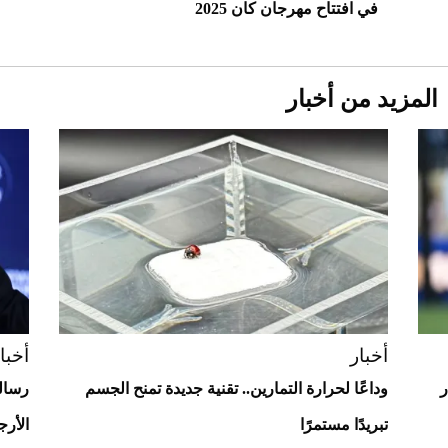
في افتتاح مهرجان كان 2025
المزيد من أخبار
Aston Martin Valiant: على هوى الأبطال
أخبار
أخبا
ر
وداعًا لحرارة التمارين.. تقنية جديدة تمنح الجسم
رسالة
تبريدًا مستمرًا
الأرجن