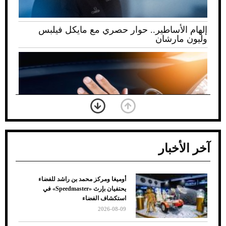
إلهام الأساطير.. حوار حصري مع مايكل فيلبس
وليون مارشان
آخر الأخبار
أوميغا ومركز محمد بن راشد للفضاء
ضعف تبريد مكيف السيارة عند الوقوف.. أشهر
يحتفيان بإرث «Speedmaster» في
الأسباب والحلول
استكشاف الفضاء
2026-08-09