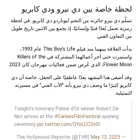
لحظة خاصة بين دي نيرو ودي كابريو
تسلّم دي نيرو جائزته من النجم ليوناردو دي كابريو، في لحظة
رمزية تحمل بُعدًا فنيًا وإنسانيًا، إذ يجمع بين الاثنين تاريخ طويل
من التعاون الفني.
بدأت العلاقة بينهما منذ فيلم This Boy’s Life عام 1993،
واستمرت حتى آخر أعمالهما المشتركة في Killers of the
Flower Moon، الذي عُرض ضمن فعاليات مهرجان كان 2023.
وقد أضفى هذا المشهد بعدًا عاطفيًا على الحفل، خاصة أن دي
كابريو كثيرًا ما وصف دي نيرو بأنه "الأب الفني" في مسيرته
التمثيلية.
Tonight’s honorary Palme d’Or winner Robert De
Niro arrives at the
#CannesFilmFestival
opening
ceremony
pic.twitter.com/OYoLCC3sSl
May 13, 2025
— The Hollywood Reporter (@THR)