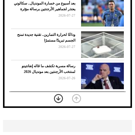
بعد أسبوع من خسارة المونديال.. سكالوني
يعتذر لجماهير الأرجنتين برسالة مؤثرة
2026-07-27
وداعًا لحرارة التمارين.. تقنية جديدة تمنح
الجسم تبريدًا مستمرًا
2026-07-27
7 نصائح لاختيار لون البنطلون المناسب للقميص
رسالة مسربة تكشف ما قاله إنفانتينو
الأسود
لمنتخب الأرجنتين بعد مونديال 2026
2026-07-26
«الجوازات» تكشف طريقة استخراج رقم
الحدود للزائر عبر أبشر
2026-07-26
بعد 7 أشهر من تعرضه لحادث مروع.. جوشوا
يفوز على برينغا بـ"الضربة القاضية" (فيديو)