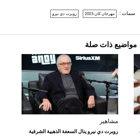
2026-07-26
سمات :
مهرجان كان 2025
روبرت دي نيرو
نرى المستقبل من خلال تصميماتنا.. كيف حجزت
1886 مكانها في عالم الأزياء؟
موعد صرف حساب المواطن لشهر
أغسطس 2026
2026-07-25
مواضيع ذات صلة
أقصر يوم في 2026 يقترب.. ماذا يحدث في
دوران الأرض؟
2026-07-25
قبل ليلة النزال.. اكتمال وزن أبطال "The
Comeback" في جدة (فيديو)
2026-07-25
أغلى 10 عطور في العالم للرجال تمنحك فخامة
استثنائية
مشاهير
روبرت دي نيرو ينال السعفة الذهبية الشرفية