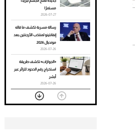
جديدة تمنح الجسم تبريدًا
مزاد "أصول" لدار سودبيز ينطلق في الدرعية - المصدر: شركة الدرعية على
مستمرًا
أحذية Mary Jane: ترف وأناقة
2026-07-27
للرجال
رسالة مسربة تكشف ما قاله
إنفانتينو لمنتخب الأرجنتين بعد
مونديال 2026
2026-07-26
«الجوازات» تكشف طريقة
استخراج رقم الحدود للزائر عبر
أبشر
2026-07-26
بعد 7 أشهر من تعرضه لحادث
مروع.. جوشوا يفوز على برينغا
بـ"الضربة القاضية" (فيديو)
2026-07-26
موعد صرف حساب المواطن