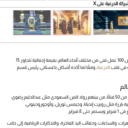
كة الدرعية على X
نجح دار المزادات الشهير "سوذبيز" في جمع أكثر من 100 عمل فني من مختلف أنحاء العالم، بقيمة إجمالية تتجاوز 15
عه في قلب
الدرعية
، وفقًا لما أكده أشكان باغستاني، رئيس قسم
لم
ويضم المزاد، الذي يحمل اسم "أصول"، أعمالاً لأكثر من 50 فنانًا، من بينهم رواد الفن السعودي مثل عبدالحليم رضوي،
 بارزة مثل روبرت إنديانا، وجيمس توريل، وأوجورودينوني،
فبراير.
ت، والساعات، وحقائب اليد الفاخرة، والتذكارات الرياضية، إلى جانب