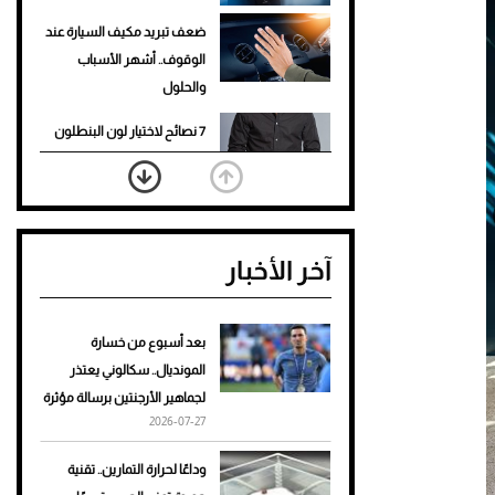
ضعف تبريد مكيف السيارة عند
الوقوف.. أشهر الأسباب
والحلول
7 نصائح لاختيار لون البنطلون
المناسب للقميص الأسود
نرى المستقبل من خلال
تصميماتنا.. كيف حجزت 1886
آخر الأخبار
مكانها في عالم الأزياء؟
أغلى 10 عطور في العالم للرجال
تمنحك فخامة استثنائية
بعد أسبوع من خسارة
المونديال.. سكالوني يعتذر
Aston Martin Valiant: على
لجماهير الأرجنتين برسالة مؤثرة
هوى الأبطال
2026-07-27
أفضل تدريج للشعر الطويل
وداعًا لحرارة التمارين.. تقنية
لإطلالة جريئة وعصرية