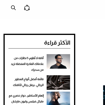
الأكثر قراءة
أناقة لا تُقاوم: 5 نظارات من
علاماتك الفاخرة المفضلة تزيد
من سحرك
قائمة أفضل أنواع العطور
الرجالي.. برفان رجالي لأناقتك
إلهام الأساطير.. حوار حصري مع
مايكل فيلبس وليون مارشان