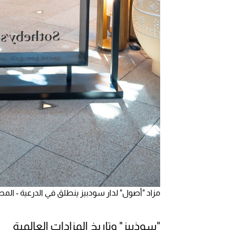
مزاد "أصول" لدار سودبيز ينطلق في الدرعية - المصد
"سوذبيز" وتاريخ المزادات العالمية