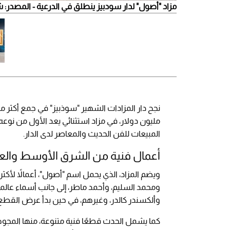
مزاد "أصول" لدار سودبيز ينطلق في الدرعية - المصدر: شر
مليون دولار، في مزاد استثنائي يعد الأول من نو
المبيعات للفن الحديث والمعاصر لدى الدار.
أعمال فنية من الشرق الأوسط والعا
ومحمد السليم، وأحمد ماطر، إلى جانب أسماء عالمية
وألكسندر كالدر، وغيرهم، في حين بدأ عرض القطع في 1 فبراير ويستمر حتى 8 
كما يشمل الحدث قطعًا فنية متنوعة، منها المجوهرا