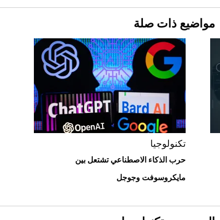
قبل ليلة النزال.. اكتمال وزن أبطال "The
مواضيع ذات صلة
Comeback" في جدة (فيديو)
2026-07-25
"بوجاتي ميسترال" الاستثنائية للبيع في
مزاد مونتيري
2026-07-23
أغلى 10 عطور في العالم للرجال تمنحك فخامة
استثنائية
تكنولوجيا
حرب الذكاء الاصطناعي تشتعل بين
مايكروسوفت وجوجل