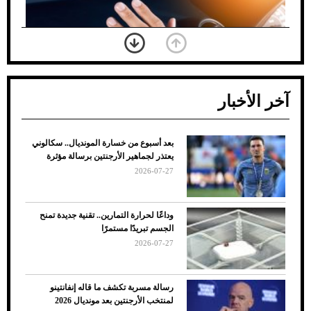
آخر الأخبار
بعد أسبوع من خسارة المونديال.. سكالوني
ضعف تبريد مكيف السيارة عند الوقوف.. أشهر
يعتذر لجماهير الأرجنتين برسالة مؤثرة
الأسباب والحلول
2026-07-27
وداعًا لحرارة التمارين.. تقنية جديدة تمنح
الجسم تبريدًا مستمرًا
2026-07-27
رسالة مسربة تكشف ما قاله إنفانتينو
لمنتخب الأرجنتين بعد مونديال 2026