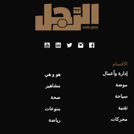
أحذية Mary Jane: ترف وأناقة للرجال
الأقسام
إدارة وأعمال
هو و هي
موضة
مشاهير
سياحة
صحة
تقنية
منوعات
محركات
رياضة