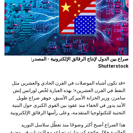
صراع بين الدول لإنتاج الرقائق الإلكترونية - المصدر:
Shutterstock
«قد تكون أشباه الموصلات في القرن الحادي والعشرين مثل
النفط في القرن العشرين»؛ بهذه العبارة لخّص لورانس إتش
سامرز، وزير الخزانة الأميركي الأسبق، جوهر صراع طويل
الأمد يدور في الخفاء منذ عقود بين القوى الكبرى حول البنية
التحتية للتكنولوجيا المتقدمة، وعلى رأسها الرقائق الإلكترونية.
هذا الصراع أصبح أكثر وضوحًا منذ تعطّل سلاسل التوريد
العالمية خلال جائحة كورونا، ثم تصاعد مع التوترات في مضيق