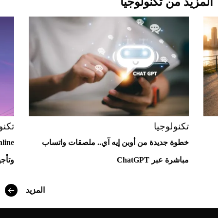
المزيد من تكنولوجيا
Aston Martin Valiant: على هوى الأبطال
تكنولوجيا
تكنو
خطوة جديدة من أوبن إيه آي.. ملصقات واتساب
مباشرة عبر ChatGPT
وتأجي
أفضل تدريج للشعر الطويل لإطلالة جريئة وعصرية
المزيد