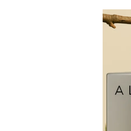
هوى الأبطال
أفضل تدريج للشعر الطويل
لإطلالة جريئة وعصرية
أحذية Mary Jane: ترف وأناقة
للرجال