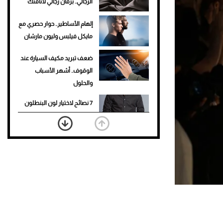
الرجالي.. برفان رجالي لأناقتك
إلهام الأساطير.. حوار حصري مع
مايكل فيلبس وليون مارشان
ضعف تبريد مكيف السيارة عند
الوقوف.. أشهر الأسباب
والحلول
7 نصائح لاختيار لون البنطلون
المناسب للقميص الأسود
نرى المستقبل من خلال
تصميماتنا.. كيف حجزت 1886
مكانها في عالم الأزياء؟
أغلى 10 عطور في العالم للرجال
تمنحك فخامة استثنائية
Aston Martin Valiant: على