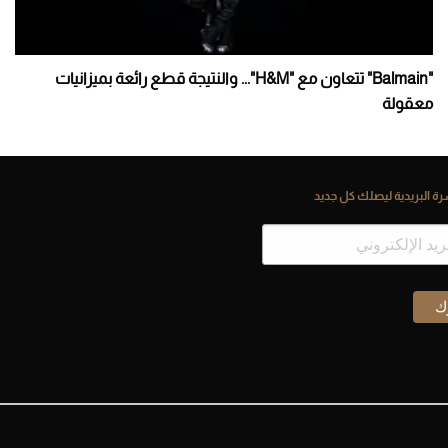
"Balmain" تتعاون مع "H&M"... والنتيجة قطع رائعة بميزانيات
معقولة
ة البريدية ليصلك كل جديد