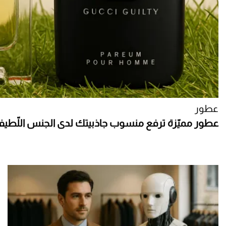
عطور
عطور مميّزة ترفع منسوب جاذبيتك لدى الجنس اللّطي