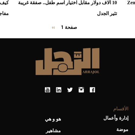
هل ألهمت Zentorno
10 آلاف دولار مقابل اختيار اسم طفل.. صفقة غريبة
تثير الجدل
مفاج
Pagination
صفحة 1
››
الصفحة
التالية
الأقسام
إدارة وأعمال
هو و هي
موضة
مشاهير