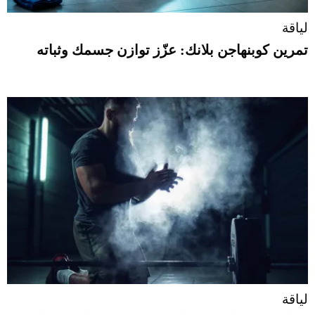
لياقة
تمرين كوبنهاجن بلانك: عزّز توازن جسمك وثباته
لياقة