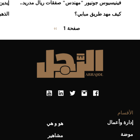
فينيسيوس جونيور "مهندس" صفقات ريال مدريد..
إيدين
كيف مهد طريق مبابي؟
الذهب
Pagination
صفحة 1
››
الصفحة
التالية
الأقسام
إدارة وأعمال
هو و هي
موضة
مشاهير