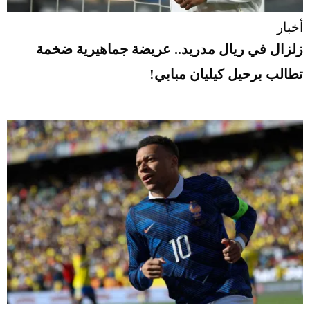
أخبار
زلزال في ريال مدريد.. عريضة جماهيرية ضخمة
تطالب برحيل كيليان مبابي!