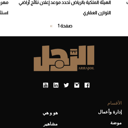
الهيئة الملكية بالرياض تحدد موعد إعلان نتائج أراضي
التوازن العقاري
استثن
Pagination
صفحة 1
››
الصفحة
التالية
الأقسام
إدارة وأعمال
هو و هي
موضة
مشاهير