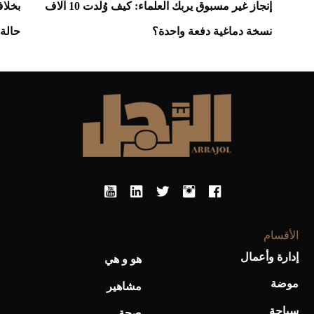
إنجاز غير مسبوق يربك العلماء: كيف وُلدت 10 آلاف
بخلا
نسخة دماغية دفعة واحدة؟
حالة
الأقسام
إدارة وأعمال
هو و هي
موضة
مشاهير
سياحة
صحة