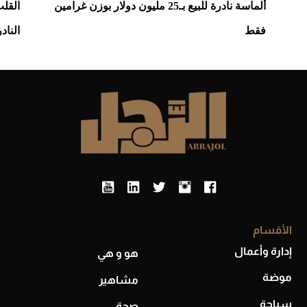
ألماسة نادرة للبيع بـ25 مليون دولار بوزن غرامين
القلب
فقط
النادر
الأقسام
إدارة وأعمال
هو و هي
موضة
مشاهير
سياحة
صحة