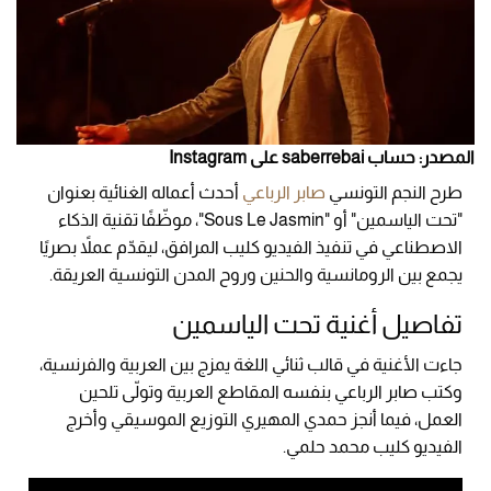
المصدر: حساب saberrebai على Instagram
طرح النجم التونسي
صابر الرباعي
أحدث أعماله الغنائية بعنوان
"تحت الياسمين" أو "Sous Le Jasmin"، موظّفًا تقنية الذكاء
الاصطناعي في تنفيذ الفيديو كليب المرافق، ليقدّم عملاً بصريًا
يجمع بين الرومانسية والحنين وروح المدن التونسية العريقة.
تفاصيل أغنية تحت الياسمين
جاءت الأغنية في قالب ثنائي اللغة يمزج بين العربية والفرنسية،
وكتب صابر الرباعي بنفسه المقاطع العربية وتولّى تلحين
العمل، فيما أنجز حمدي المهيري التوزيع الموسيقي وأخرج
الفيديو كليب محمد حلمي.