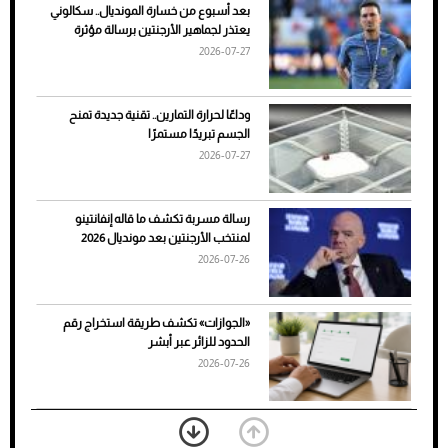
بعد أسبوع من خسارة المونديال.. سكالوني
ضعف تبريد مكيف السيارة عند الوقوف.. أشهر
يعتذر لجماهير الأرجنتين برسالة مؤثرة
الأسباب والحلول
2026-07-27
وداعًا لحرارة التمارين.. تقنية جديدة تمنح
الجسم تبريدًا مستمرًا
2026-07-27
رسالة مسربة تكشف ما قاله إنفانتينو
لمنتخب الأرجنتين بعد مونديال 2026
2026-07-26
7 نصائح لاختيار لون البنطلون المناسب للقميص
«الجوازات» تكشف طريقة استخراج رقم
الأسود
الحدود للزائر عبر أبشر
2026-07-26
بعد 7 أشهر من تعرضه لحادث مروع.. جوشوا
يفوز على برينغا بـ"الضربة القاضية" (فيديو)