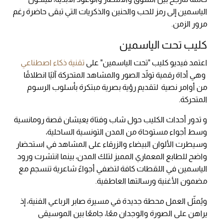
الياسمين إلى رمز للحب والحنين والذكريات التي تبقى حاضرة رغم
مرور الزمن.
كليب تحت الياسمين
اعتمد فيديو كليب "تحت الياسمين" على
تقنية ذكاء اصطناعي
وهي أداة رقمية تولّد الصور والمشاهد المتحركة آليًا انطلاقًا
من أوامر نصية لتقديم رؤية بصرية مبتكرة بأسلوب الرسوم
المتحركة.
و تدور أحداث الكليب حول شاب وفتاة يعيشان قصة رومانسية
وسط أجواء مستوحاة من المدن التونسية الساحلية،
وسيطرت الألوان البيضاء والزرقاء على المشاهد في استحضار
واضح للطابع المعماري المميز لتلك المدن، بينما انتشرت ورود
الياسمين في اللقطات كافة لتضفي أجواءً شاعرية تنسجم مع
مضمون الأغنية ورسالتها العاطفية.
ويُمثّل العمل محطة جديدة في مسيرة صابر الرباعي الفنية، إذ
يراهن على الصورة والوجدان معًا، جامعًا بين الموسيقى