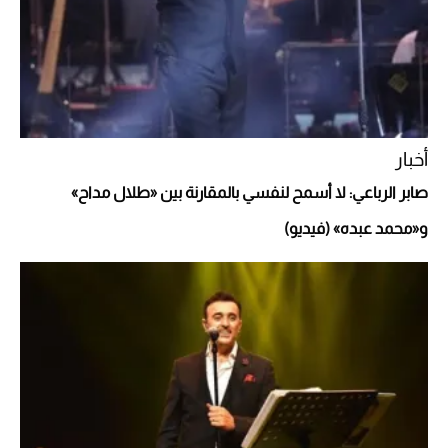
أغلى 10 عطور في العالم للرجال تمنحك فخامة
استثنائية
أخبار
صابر الرباعي: لا أسمح لنفسي بالمقارنة بين «طلال مداح»
و«محمد عبده» (فيديو)
Aston Martin Valiant: على هوى الأبطال