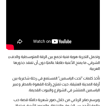
وتحمل التجربة هوية فنية تجمع بين الرقة المتوسطية والدفء
الشرقي، ما يمنح الأغنية طابعًا عالميًا دون أن تفقد جذورها
العربية.
تأخذ كلمات "تحت الياسمين" المستمع في رحلة شاعرية بين
أزقة المدينة العتيقة، حيث تمتزج رائحة القهوة بالمطر وعبير
الياسمين المنتشر في الشوارع والبيوت القديمة.
ويرسم صابر الرباعي من خلال صور شعرية دافئة قصة حب
حالمة تتأرجح بين الشوق والانتظار والوعود الأبدية، فيتحوّل