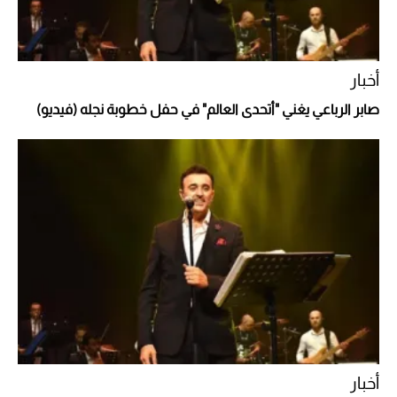
أخبار
صابر الرباعي يغني "أتحدى العالم" في حفل خطوبة نجله (فيديو)
أفضل تدريج للشعر الطويل لإطلالة جريئة وعصرية
أخبار