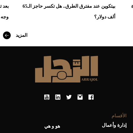
دة
بيتكوين عند مفترق الطرق.. هل تكسر حاجز الـ65
ألف دولار؟
وجه 
أفضل تدريج للشعر الطويل لإطلالة جريئة وعصرية
المزيد
أحذية Mary Jane: ترف وأناقة للرجال
الأقسام
إدارة وأعمال
هو و هي