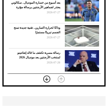
بعد أسبوع من خسارة المونديال.. سكالوني
يعتذر لجماهير الأرجنتين برسالة مؤثرة
2026-07-27
وداعًا لحرارة التمارين.. تقنية جديدة تمنح
الجسم تبريدًا مستمرًا
2026-07-27
7 نصائح لاختيار لون البنطلون المناسب للقميص
رسالة مسربة تكشف ما قاله إنفانتينو
الأسود
لمنتخب الأرجنتين بعد مونديال 2026
2026-07-26
«الجوازات» تكشف طريقة استخراج رقم
الحدود للزائر عبر أبشر
2026-07-26
بعد 7 أشهر من تعرضه لحادث مروع.. جوشوا
يفوز على برينغا بـ"الضربة القاضية" (فيديو)