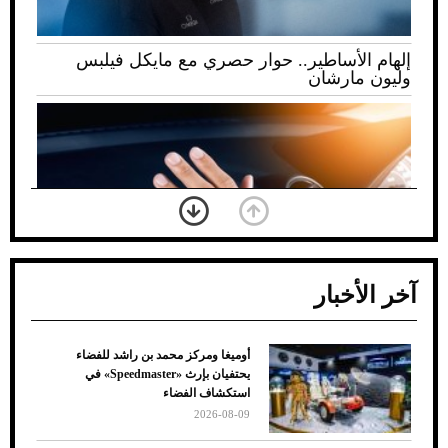
إلهام الأساطير.. حوار حصري مع مايكل فيلبس
وليون مارشان
آخر الأخبار
أوميغا ومركز محمد بن راشد للفضاء
ضعف تبريد مكيف السيارة عند الوقوف.. أشهر
يحتفيان بإرث «Speedmaster» في
الأسباب والحلول
استكشاف الفضاء
2026-08-09