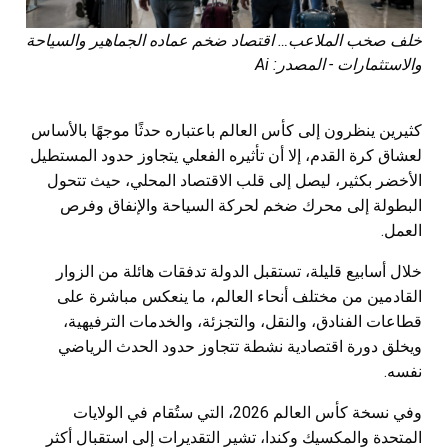
خلف صخب الملاعب… اقتصاد ضخم عماده الجماهير والسياحة
والاستثمارات - المصدر: Ai
كثيرين ينظرون إلى كأس العالم باعتباره حدثًا موجهًا بالأساس
لعشاق كرة القدم، إلا أن تأثيره الفعلي يتجاوز حدود المستطيل
الأخضر بكثير، ليصل إلى قلب الاقتصاد المحلي، حيث تتحول
البطولة إلى محرك ضخم لحركة السياحة والإنفاق وفرص
العمل.
خلال أسابيع قليلة، تستقبل الدولة تدفقات هائلة من الزوار
القادمين من مختلف أنحاء العالم، ما ينعكس مباشرة على
قطاعات الفنادق، والنقل، والتجزئة، والخدمات الترفيهية،
ويخلق دورة اقتصادية نشطة تتجاوز حدود الحدث الرياضي
نفسه.
وفي نسخة كأس العالم 2026، التي ستُقام في الولايات
المتحدة والمكسيك وكندا، تشير التقديرات إلى استقبال أكثر