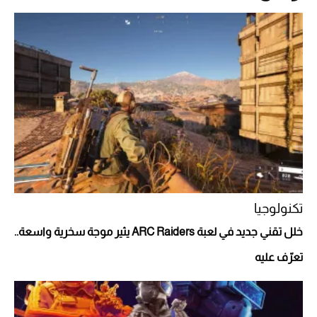
أقصر يوم في 2026 يقترب.. ماذا يحدث في
دوران الأرض؟
2026-07-25
قبل ليلة النزال.. اكتمال وزن أبطال "The
Comeback" في جدة (فيديو)
2026-07-25
أغلى 10 عطور في العالم للرجال تمنحك فخامة
استثنائية
تكنولوجيا
خلل تقني جديد في لعبة ARC Raiders يثير موجة سخرية واسعة..
تعرّف عليه