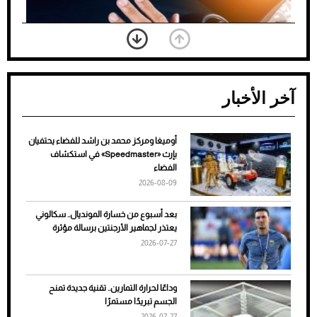
آخر الأخبار
أوميغا ومركز محمد بن راشد للفضاء يحتفيان
ضعف تبريد مكيف السيارة عند الوقوف.. أشهر
بإرث «Speedmaster» في استكشاف
الأسباب والحلول
الفضاء
2026-08-09
بعد أسبوع من خسارة المونديال.. سكالوني
يعتذر لجماهير الأرجنتين برسالة مؤثرة
2026-07-27
وداعًا لحرارة التمارين.. تقنية جديدة تمنح
الجسم تبريدًا مستمرًا
2026-07-27